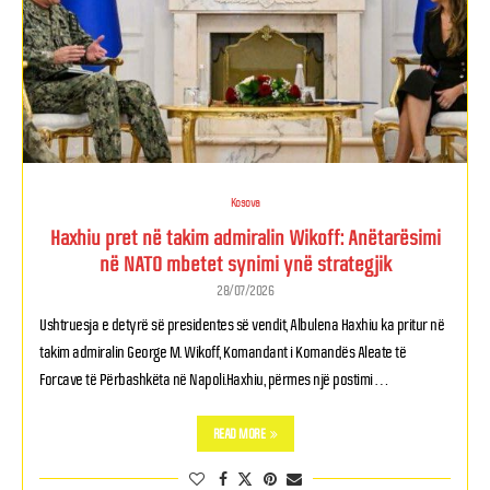
Kosova
Haxhiu pret në takim admiralin Wikoff: Anëtarësimi
në NATO mbetet synimi ynë strategjik
28/07/2026
Ushtruesja e detyrë së presidentes së vendit, Albulena Haxhiu ka pritur në
takim admiralin George M. Wikoff, Komandant i Komandës Aleate të
Forcave të Përbashkëta në Napoli.Haxhiu, përmes një postimi …
READ MORE