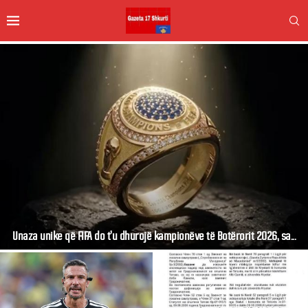
Unaza unike që FIFA do t’u dhurojë kampionëve të Botërorit 2026, sa...