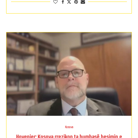
Kosova
Hovenier: Kosova rrezikon ta humbasë besimin e