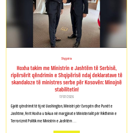
Shqipëria
Hoxha takim me Ministrin e Jashtëm të Serbisë,
ripërsërit qëndrimin e Shqipërisë ndaj deklaratave të
skandaloze të ministres serbe për Kosovën: Minojnë
stabilitetin!
17/07/2026
Gjatë qëndrimit të tij në Uashington, Ministri për Evropën dhe Punët e
Jashtme, Ferit Hoxha u takua në margjinat e Ministerialit për ​​Rikthimin e
Terrorizmit Politik me Ministrin e Jashtëm …