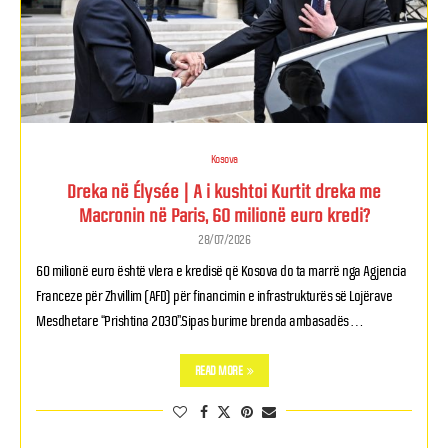
Kosova
Dreka në Élysée | A i kushtoi Kurtit dreka me
Macronin në Paris, 60 milionë euro kredi?
28/07/2026
60 milionë euro është vlera e kredisë që Kosova do ta marrë nga Agjencia
Franceze për Zhvillim (AFD) për financimin e infrastrukturës së Lojërave
Mesdhetare “Prishtina 2030”.Sipas burime brenda ambasadës …
READ MORE