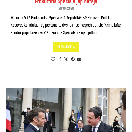
Prokuroria Speciale jep detaje
28/07/2026
Me urdhër të Prokurorisë Speciale të Republikës së Kosovës, Policia e
Kosovës ka ndaluar dy persona të dyshuar për veprën penale “Krime lufte
kundër popullsisë civile”.Prokuroria Speciale në një njoftim …
READ MORE