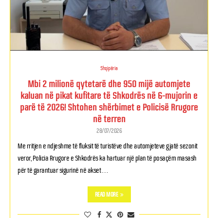
Shqipëria
Mbi 2 milionë qytetarë dhe 950 mijë automjete
kaluan në pikat kufitare të Shkodrës në 6-mujorin e
parë të 2026! Shtohen shërbimet e Policisë Rrugore
në terren
28/07/2026
Me rritjen e ndjeshme të fluksit të turistëve dhe automjeteve gjatë sezonit
veror, Policia Rrugore e Shkodrës ka hartuar një plan të posaçëm masash
për të garantuar sigurinë në akset …
READ MORE