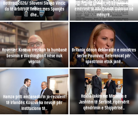
Botërori 2026/ Slloveni Slavko Vincic
BDI Tetovë kërkon mbikëqyrje ndaj
do të arbitrojë finalen mes Spanjës
emërimit të Albi Qamilit: Ushtron në
dhe...
mënyrë...
Hovenier: Kosova rrezikon ta humbasë
Britania dënon deklaratën e ministres
besimin e Washingtonit nëse nuk
serbe Paunoviq: Referencat për
vepron
spastrimin etnik janë...
Hoxha takim me Ministrin e
Hamza priti ambasadorin jo-rezident
Jashtëm të Serbisë, ripërsërit
të Irlandës: Kosova ka nevojë për
qëndrimin e Shqipërisë...
institucione të...
LATEST UPDATES