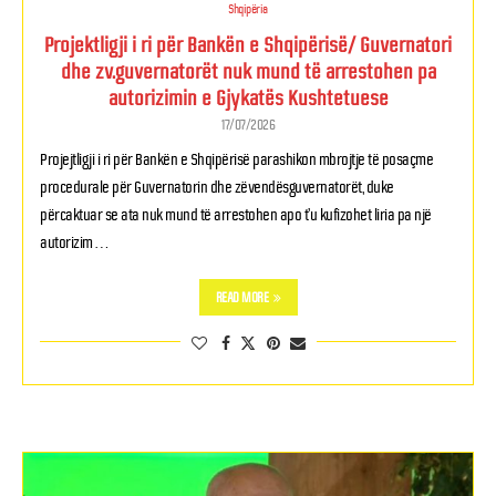
Shqipëria
Projektligji i ri për Bankën e Shqipërisë/ Guvernatori
dhe zv.guvernatorët nuk mund të arrestohen pa
autorizimin e Gjykatës Kushtetuese
17/07/2026
Projejtligji i ri për Bankën e Shqipërisë parashikon mbrojtje të posaçme
procedurale për Guvernatorin dhe zëvendësguvernatorët, duke
përcaktuar se ata nuk mund të arrestohen apo t’u kufizohet liria pa një
autorizim …
READ MORE