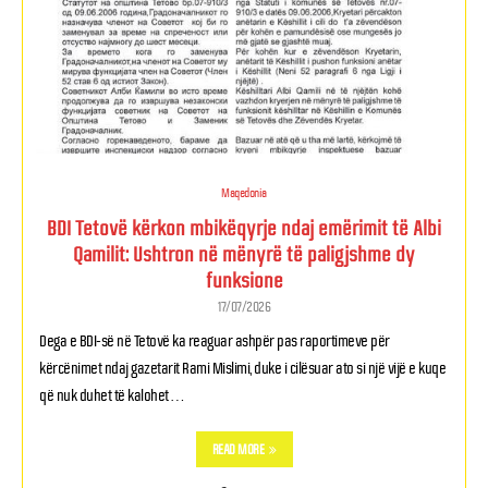
Maqedonia
BDI Tetovë kërkon mbikëqyrje ndaj emërimit të Albi
Qamilit: Ushtron në mënyrë të paligjshme dy
funksione
17/07/2026
Dega e BDI-së në Tetovë ka reaguar ashpër pas raportimeve për
kërcënimet ndaj gazetarit Rami Mislimi, duke i cilësuar ato si një vijë e kuqe
që nuk duhet të kalohet …
READ MORE