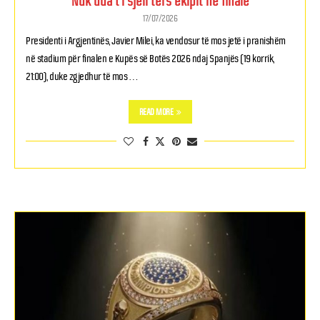
Nuk dua t’i sjell ters ekipit në finale
17/07/2026
Presidenti i Argjentinës, Javier Milei, ka vendosur të mos jetë i pranishëm
në stadium për finalen e Kupës së Botës 2026 ndaj Spanjës (19 korrik,
21:00), duke zgjedhur të mos …
READ MORE