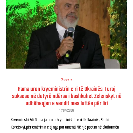
Shqipëria
Rama uron kryeministrin e ri të Ukrainës: I uroj
suksese në detyrë ndërsa i bashkohet Zelenskyt në
udhëheqjen e vendit mes luftës për liri
17/07/2026
Kryeministri Edi Rama ja uruar kryeministrin e ri të Ukrainës, Serhii
Koretskyi, për emërimin e tij nga parlamenti. Në një postim në platformën