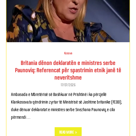
Kosova
Britania dënon deklaratën e ministres serbe
Paunoviq: Referencat për spastrimin etnik janë të
neveritshme
17/07/2026
Ambasada e Mbretërisë së Bashkuar në Prishtinë i ka përcjellë
Klankosova.tv qëndrimin zyrtar të Ministrisë së Jashtme britanike (FCDO),
duke dënuar deklaratat e ministres serbe Snezhana Paunoviq, e cila
përmendi …
READ MORE