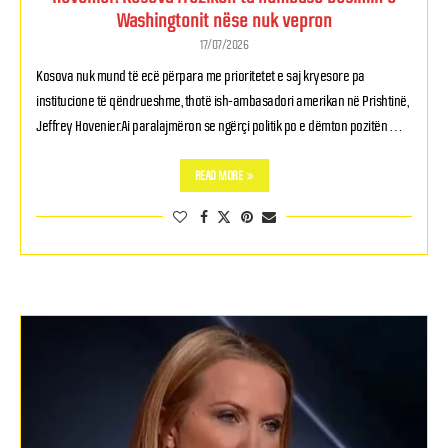
Washingtonit nëse nuk vepron
17/07/2026
Kosova nuk mund të ecë përpara me prioritetet e saj kryesore pa
institucione të qëndrueshme, thotë ish-ambasadori amerikan në Prishtinë,
Jeffrey Hovenier.Ai paralajmëron se ngërçi politik po e dëmton pozitën …
READ MORE