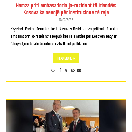
Hamza priti ambasadorin jo-rezident të Irlandës:
Kosova ka nevojë për institucione të reja
17/07/2026
Kryetari i Partisë Demokratike të Kosovës, Bedri Hamza, priti sot në takim
ambasadorin jo-rezident të Republikës së Irlandës për Kosovën, Ragnar
Almqvist, me të cilin bisedoi për zhvillimet politike në …
READ MORE