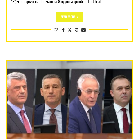
“X”, kreu i qeverisë thekson se Shqipëria qëndron fort krah …
READ MORE