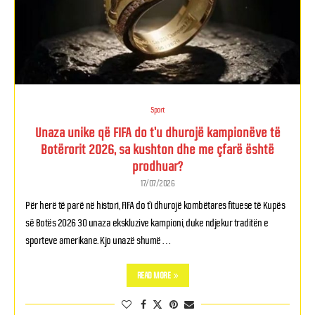
Sport
Unaza unike që FIFA do t’u dhurojë kampionëve të
Botërorit 2026, sa kushton dhe me çfarë është
prodhuar?
17/07/2026
Për herë të parë në histori, FIFA do t’i dhurojë kombëtares fituese të Kupës
së Botës 2026 30 unaza ekskluzive kampioni, duke ndjekur traditën e
sporteve amerikane. Kjo unazë shumë …
READ MORE