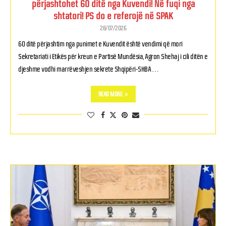
përjashtohet 60 ditë nga Kuvendi! Në fuqi nga
shtatori! PS do e referojë në SPAK
28/07/2026
60 ditë përjashtim nga punimet e Kuvendit është vendimi që mori
Sekretariati i Etikës për kreun e Partisë Mundësia, Agron Shehaj i cili ditën e
djeshme vodhi marrëveshjen sekrete Shqipëri-SHBA …
READ MORE