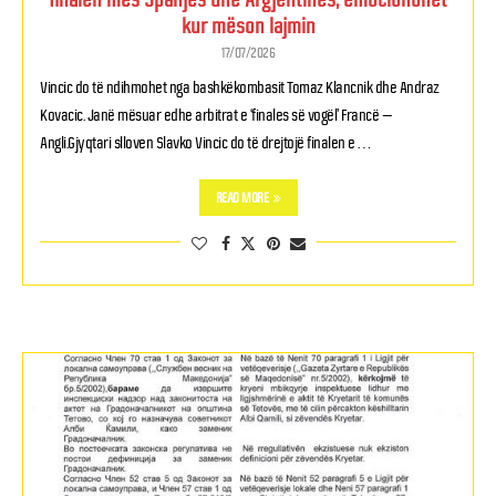
kur mëson lajmin
17/07/2026
Vincic do të ndihmohet nga bashkëkombasit Tomaz Klancnik dhe Andraz
Kovacic. Janë mësuar edhe arbitrat e ‘finales së vogël’ Francë –
Angli.Gjyqtari slloven Slavko Vincic do të drejtojë finalen e …
READ MORE