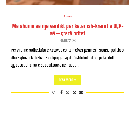
Kosova
Më shumë se një verdikt për katër ish-krerët e UÇK-
së – çfarë pritet
28/06/2026
Për vite me radhë, lufta e Kosovës është rrëfyer përmes historisë, politikës
dhe kujtesës kolektive. Së shpejti, asaj do t’i shtohet edhe një kapitull
gjyqësor. Dhomat e Specializuara në Hagë …
READ MORE