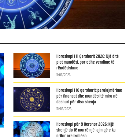
Horoskopi i 11 Qershorit 2026: Një ditë
plot mundësi, por edhe vendime të
rëndësishme
11/06/2026
Horoskopi i 10 qershorit: paralajmërime
për financat dhe mundësi të mira në
dashuri për disa shenja
10/06/2026
Horoskopi për 9 Qershor 2026: Një
shenjë do të marrë një lajm që e ka
pritur prej kohësh