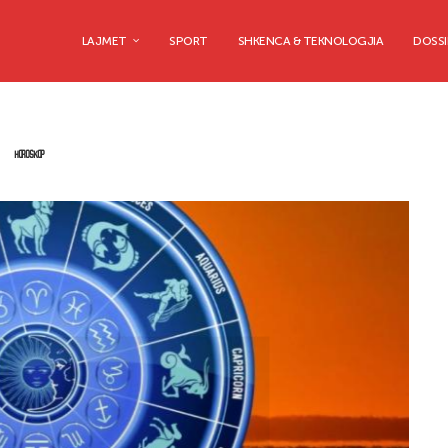
LAJMET
SPORT
SHKENCA & TEKNOLOGJIA
DOSSI
HOROSKOP
Horoskop
Horoskop
shorit 2026: Një ditë plot
r edhe vendime...
10/06/2026
0 co
2026
0 comment