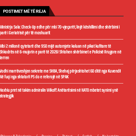
POSTIMET MË TË REJA
Ministrja Sala: Check-Up edhe për mbi 70-vjeçarët, linjë këshillimi dhe shërbimi i
parë i Geriatrisë për të moshuarit
Mbi 2 milionë qytetarë dhe 950 mijë automjete kaluan në pikat kufitare të
Shkodrës në 6-mujorin e parë të 2026! Shtohen shërbimet e Policisë Rrugore në
terren
Vodhi marrëveshjen sekrete me SHBA, Shehaj përjashtohet 60 ditë nga Kuvendi!
Në fuqi nga shtatori! PS do e referojë në SPAK
Haxhiu pret në takim admiralin Wikoff: Anëtarësimi në NATO mbetet synimi ynë
strategjik