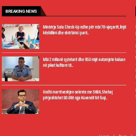
BREAKING NEWS
Ministrja Sala: Check-Up edhe për mbi 70-vjeçarët, linjë
këshillimi dhe shërbimi i parë...
Mbi 2 milionë qytetarë dhe 950 mijë automjete kaluan
në pikat kufitare të...
Vodhi marrëveshjen sekrete me SHBA, Shehaj
përjashtohet 60 ditë nga Kuvendi! Në fuqi...