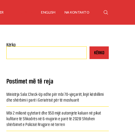
ER
TË TJERË
ENGLISH
NA KONTAKTO
Kërko
KËRKO
Postimet më të reja
Ministrja Sala: Check-Up edhe për mbi 70-vjeçarët, linjë këshillimi
Horoskop
dhe shërbimi i parë i Geriatrisë për të moshuarit
Mbi 2 milionë qytetarë dhe 950 mijë automjete kaluan në pikat
kufitare të Shkodrës në 6-mujorin e parë të 2026! Shtohen
shërbimet e Policisë Rrugore në terren
mment
09/06/2026
0 comment