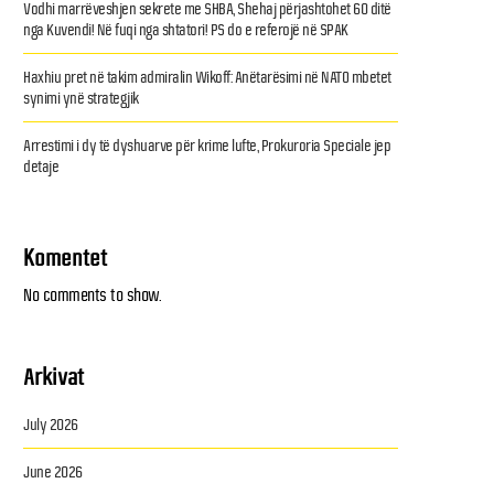
Vodhi marrëveshjen sekrete me SHBA, Shehaj përjashtohet 60 ditë
nga Kuvendi! Në fuqi nga shtatori! PS do e referojë në SPAK
Haxhiu pret në takim admiralin Wikoff: Anëtarësimi në NATO mbetet
synimi ynë strategjik
Arrestimi i dy të dyshuarve për krime lufte, Prokuroria Speciale jep
detaje
Komentet
No comments to show.
Arkivat
July 2026
June 2026