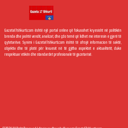
Gazeta17shkurti.com është një portal online që fokusohet kryesisht në politikën
brenda dhe jashtë vendit, analizat, dhe çdo temë që lidhet me interesin e gjerë të
qytetarëve. Synimi i Gazeta17shkurti.com është të ofrojë informacion të saktë,
objektiv dhe të plotë për lexuesit në të gjitha aspektet e aktualitetit, duke
respektuar etikën dhe standardet profesionale të gazetarisë.