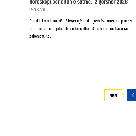
Horoskopi për ditën e sotme, 12 Qershor 2026
12/06/2026
DashiJe i motivuar për të kryer një sasi të jashtëzakonshme pune sot.
Qëndrueshmëria jote është e fortë dhe ndihesh më i motivuar se
zakonisht. Ke …
SHARE