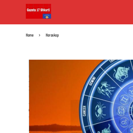
Home
Horoskop
Horoskop
Horoskopi i 11 Qer
mundësi, po
12/06/2026
0 comment
11/06/