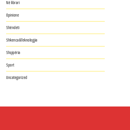
Në librari
Opinione
Shëndeti
Shkenca&Teknologjia
Shqipëria
Sport
Uncategorized