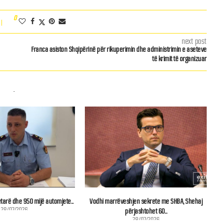
0
next post
Franca asiston Shqipërinë për rikuperimin dhe administrimin e aseteve
të krimit të organizuar
tarë dhe 950 mijë automjete...
Vodhi marrëveshjen sekrete me SHBA, Shehaj
H
28/07/2026
përjashtohet 60...
28/07/2026