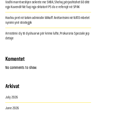
Vodhi marrëveshjen sekrete me SHBA, Shehaj përjashtohet 60 ditë
nga Kuvendi! Në fuqi nga shtatori! PS do e referojë në SPAK
Haxhiu pret në takim admiralin Wikoff: Anëtarësimi në NATO mbetet
synimi ynë strategjik
Arrestimi i dy të dyshuarve për krime lufte, Prokuroria Speciale jep
detaje
Komentet
No comments to show.
Arkivat
July 2026
June 2026