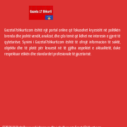
Gazeta17shkurti.com është një portal online që fokusohet kryesisht në politikën
brenda dhe jashtë vendit, analizat, dhe çdo temë që lidhet me interesin e gjerë të
qytetarëve. Synimi i Gazeta17shkurti.com është të ofrojë informacion të saktë,
objektiv dhe të plotë për lexuesit në të gjitha aspektet e aktualitetit, duke
respektuar etikën dhe standardet profesionale të gazetarisë.