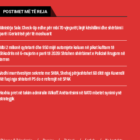
POSTIMET MË TË REJA
Ministrja Sala: Check-Up edhe për mbi 70-vjeçarët, linjë këshillimi dhe shërbimi i
parë i Geriatrisë për të moshuarit
Mbi 2 milionë qytetarë dhe 950 mijë automjete kaluan në pikat kufitare të
Shkodrës në 6-mujorin e parë të 2026! Shtohen shërbimet e Policisë Rrugore në
terren
Vodhi marrëveshjen sekrete me SHBA, Shehaj përjashtohet 60 ditë nga Kuvendi!
Në fuqi nga shtatori! PS do e referojë në SPAK
Haxhiu pret në takim admiralin Wikoff: Anëtarësimi në NATO mbetet synimi ynë
strategjik