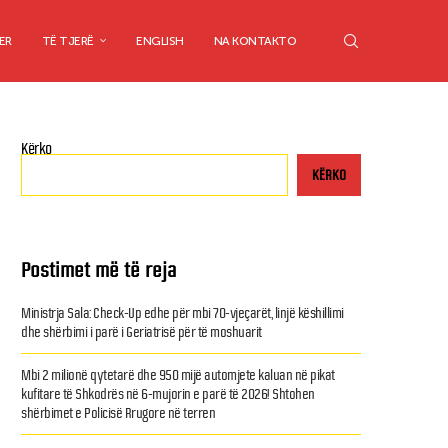
ER
TË TJERË
ENGLISH
NA KONTAKTO
Kërko
KËRKO
Postimet më të reja
Ministrja Sala: Check-Up edhe për mbi 70-vjeçarët, linjë këshillimi
dhe shërbimi i parë i Geriatrisë për të moshuarit
Mbi 2 milionë qytetarë dhe 950 mijë automjete kaluan në pikat
kufitare të Shkodrës në 6-mujorin e parë të 2026! Shtohen
shërbimet e Policisë Rrugore në terren