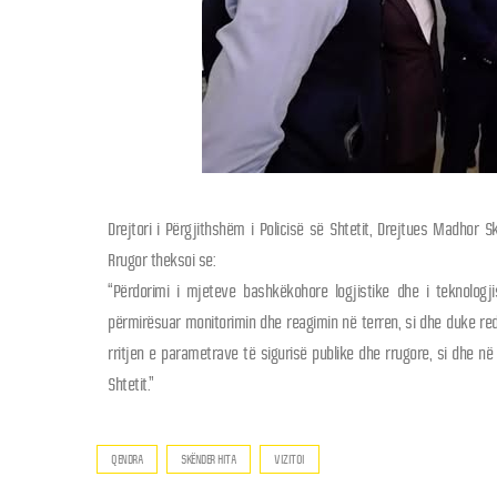
Drejtori i Përgjithshëm i Policisë së Shtetit, Drejtues Madhor 
Rrugor theksoi se:
“Përdorimi i mjeteve bashkëkohore logjistike dhe i teknologji
përmirësuar monitorimin dhe reagimin në terren, si dhe duke redu
rritjen e parametrave të sigurisë publike dhe rrugore, si dhe në
Shtetit.”
QENDRA
SKËNDER HITA
VIZITOI