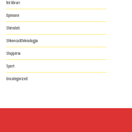
Në librari
Opinione
Shëndeti
Shkenca&Teknologjia
Shqipëria
Sport
Uncategorized