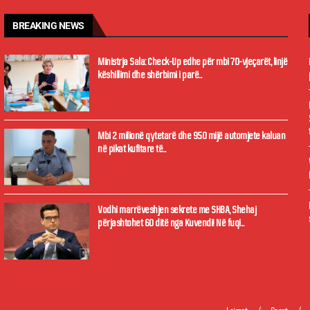
BREAKING NEWS
Ministrja Sala: Check-Up edhe për mbi 70-vjeçarët, linjë
këshillimi dhe shërbimi i parë...
Mbi 2 milionë qytetarë dhe 950 mijë automjete kaluan
në pikat kufitare të...
Vodhi marrëveshjen sekrete me SHBA, Shehaj
përjashtohet 60 ditë nga Kuvendi! Në fuqi...