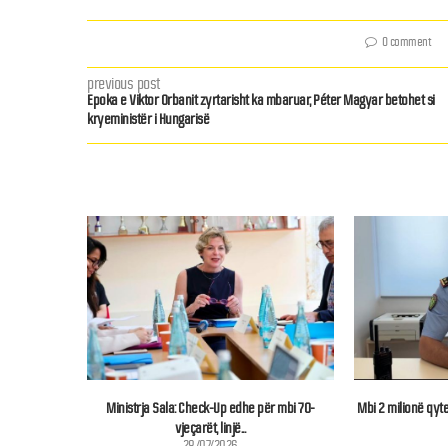
0 comment
previous post
Epoka e Viktor Orbanit zyrtarisht ka mbaruar, Péter Magyar betohet si
kryeministër i Hungarisë
Ministrja Sala: Check-Up edhe për mbi 70-
Mbi 2 milionë qyte
vjeçarët, linjë...
28/07/2026