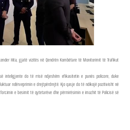
Skender Hita, gjatë vizitës në Qendrën Kombëtare të Monitorimit të Trafikut
së inteligjente do të rrisë ndjeshëm efikasitetin e punës policore, duke
ktuar ndërveprimin e drejtpërdrejtë. Kjo qasje do të ndikojë pozitivisht në
 forcimin e besimit të qytetarëve dhe përmirësimin e imazhit të Policisë së