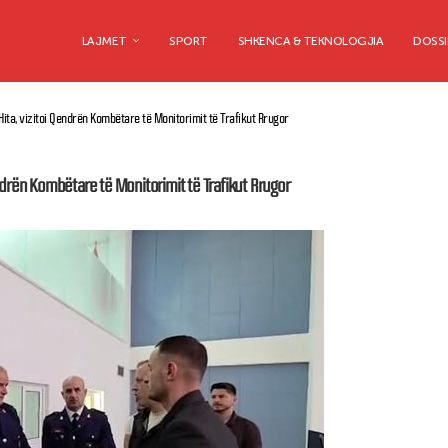
LAJMET
SPORT
SHKENCA & TEKNOLOGJIA
DOSSI
Hita, vizitoi Qendrën Kombëtare të Monitorimit të Trafikut Rrugor
endrën Kombëtare të Monitorimit të Trafikut Rrugor