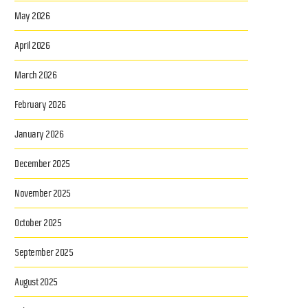
May 2026
April 2026
March 2026
February 2026
January 2026
December 2025
November 2025
October 2025
September 2025
oxha takim me Ministrin e Jashtëm të Serbisë,...
Projektligji i ri për Bankën e Shqi
August 2025
17/07/2026
Guvernatori...
17/07/2026