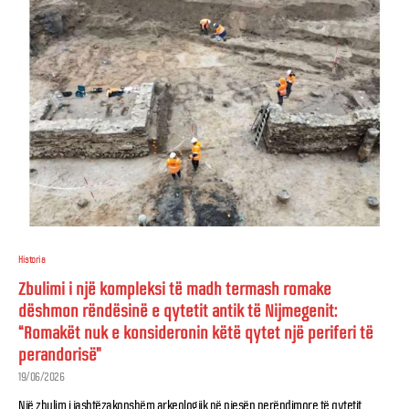
Historia
Zbulimi i një kompleksi të madh termash romake
dëshmon rëndësinë e qytetit antik të Nijmegenit:
“Romakët nuk e konsideronin këtë qytet një periferi të
perandorisë”
19/06/2026
Një zbulim i jashtëzakonshëm arkeologjik në pjesën perëndimore të qytetit