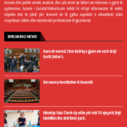
brenda dhe jashtë vendit, analizat, dhe çdo temë që lidhet me interesin e gjerë të
qytetarëve. Synimi i Gazeta17shkurti.com është të ofrojë informacion të saktë,
objektiv dhe të plotë për lexuesit në të gjitha aspektet e aktualitetit, duke
respektuar etikën dhe standardet profesionale të gazetarisë.
BREAKING NEWS
Kaos në seancë, Time Kadriaj e gjuan me vezë drejt
Kurtit, Dehari i...
Nis seanca konstitutive të Kuvendit
Ministrja Sala: Check-Up edhe për mbi 70-vjeçarët, linjë
këshillimi dhe shërbimi i parë...