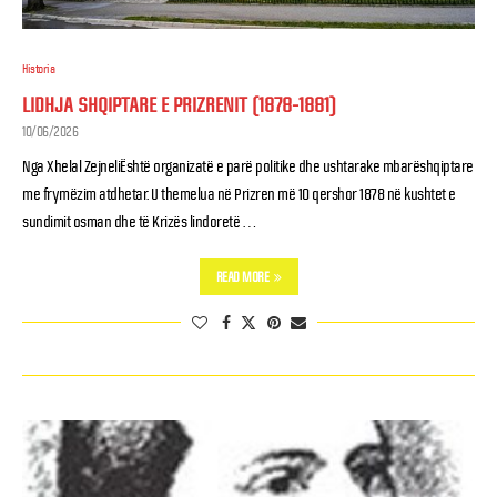
Historia
LIDHJA SHQIPTARE E PRIZRENIT (1878-1881)
10/06/2026
Nga Xhelal ZejneliËshtë organizatë e parë politike dhe ushtarake mbarëshqiptare
me frymëzim atdhetar. U themelua në Prizren më 10 qershor 1878 në kushtet e
sundimit osman dhe të Krizës lindoretë …
READ MORE