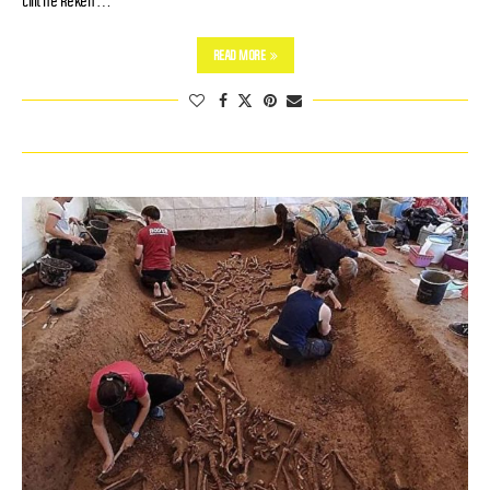
cilit në Rekën …
READ MORE