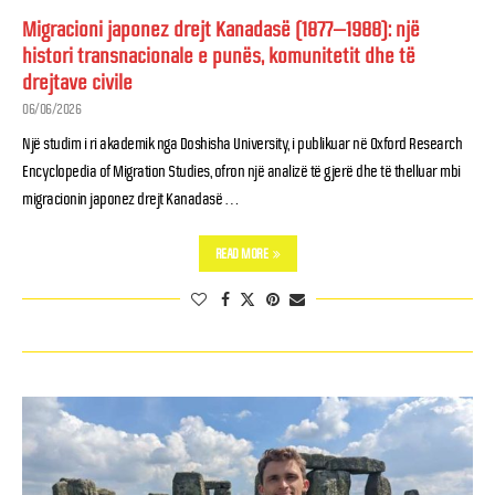
Migracioni japonez drejt Kanadasë (1877–1988): një
histori transnacionale e punës, komunitetit dhe të
drejtave civile
06/06/2026
Një studim i ri akademik nga Doshisha University, i publikuar në Oxford Research
Encyclopedia of Migration Studies, ofron një analizë të gjerë dhe të thelluar mbi
migracionin japonez drejt Kanadasë …
READ MORE