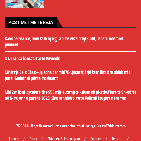
POSTIMET MË TË REJA
Kaos në seancë, Time Kadriaj e gjuan me vezë drejt Kurtit, Dehari i nderpret
punimet
Nis seanca konstitutive të Kuvendit
Ministrja Sala: Check-Up edhe për mbi 70-vjeçarët, linjë këshillimi dhe shërbimi i
parë i Geriatrisë për të moshuarit
Mbi 2 milionë qytetarë dhe 950 mijë automjete kaluan në pikat kufitare të Shkodrës
në 6-mujorin e parë të 2026! Shtohen shërbimet e Policisë Rrugore në terren
©2024 All Right Reserved. I dizajnuar dhe i zhvilluar nga Gazeta17shkurti.com
Lajmet
Sport
Shkenca & Teknologjia
Dossier
Të tjerë