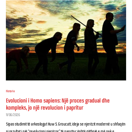
Historia
Evolucioni i Homo sapiens: Një proces gradual dhe
kompleks, jo një revolucion i papritur
11/06/2026
Sipas studimit të arkeologut Huw S. Groucutt, ideja se njerëzit modernë u shfaqën
si rezultat i një “revolucioni njerëzor” të papritur është gjithnjë e më pak e