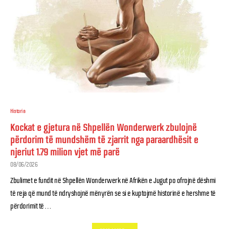
Historia
Kockat e gjetura në Shpellën Wonderwerk zbulojnë
përdorim të mundshëm të zjarrit nga paraardhësit e
njeriut 1.79 milion vjet më parë
08/06/2026
Zbulimet e fundit në Shpellën Wonderwerk në Afrikën e Jugut po ofrojnë dëshmi
të reja që mund të ndryshojnë mënyrën se si e kuptojmë historinë e hershme të
përdorimit të …