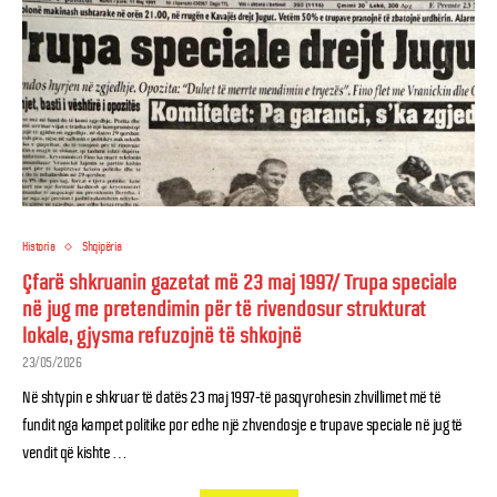
Historia
Shqipëria
Çfarë shkruanin gazetat më 23 maj 1997/ Trupa speciale
në jug me pretendimin për të rivendosur strukturat
lokale, gjysma refuzojnë të shkojnë
23/05/2026
Në shtypin e shkruar të datës 23 maj 1997-të pasqyrohesin zhvillimet më të
fundit nga kampet politike por edhe një zhvendosje e trupave speciale në jug të
vendit që kishte …