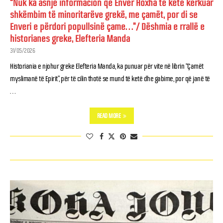
“Nuk ka asnjë informacion që Enver Hoxha të ketë kërkuar
shkëmbim të minoritarëve grekë, me çamët, por di se
Enveri e përdori popullsinë çame…”/ Dëshmia e rrallë e
historianes greke, Elefteria Manda
31/05/2026
Historiania e njohur greke Elefteria Manda, ka punuar për vite në librin “Çamët
myslimanë të Epirit”, për të cilin thotë se mund të ketë dhe gabime, por që janë të
…
READ MORE