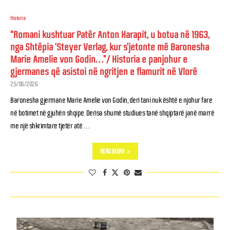
Historia
“Romani kushtuar Patër Anton Harapit, u botua në 1963,
nga Shtëpia ‘Steyer Verlag, kur s’jetonte më Baronesha
Marie Amelie von Godin…”/ Historia e panjohur e
gjermanes që asistoi në ngritjen e flamurit në Vlorë
25/06/2026
Baronesha gjermane Marie Amelie von Godin, deri tani nuk është e njohur fare
në botimet në gjuhën shqipe. Derisa shumë studiues tanë shqiptarë janë marrë
me një shkrimtare tjetër atë …
READ MORE