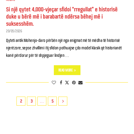
Si një qytet 4,000-vjeçar sfidoi “rregullat” e historisë
duke u bërë më i barabartë ndërsa bëhej më i
suksesshëm.
20/05/2026
Qyteti antik Mohenjo-daro përbën një nga enigmat më të mëdha të historisë
njerëzore, sepse zhvillimi i tij sfidon pothuajse çdo model klasik që historianët
kanë përdorur për të shpjeguar lindjen …
READ MORE
1
2
3
…
5