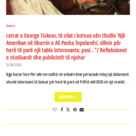
Historia
Letrat e George Ticknor, të cilat i botova nën titullin ‘Një
Amerikan në Oborrin e Ali Pasha Tepelenës’, sillnin për
herë të parë një tablo interesante, pasi…”/ Refleksionet
e studiuesit dhe publicistit të njohur
12/06/2026
Nga Auron Tare Për vite me radhë, në arkivën time personale mbaj një dokument
shumë interesant, të botuar për herë të parë në Prill të vitit 1820 në një revistë …
READ MORE