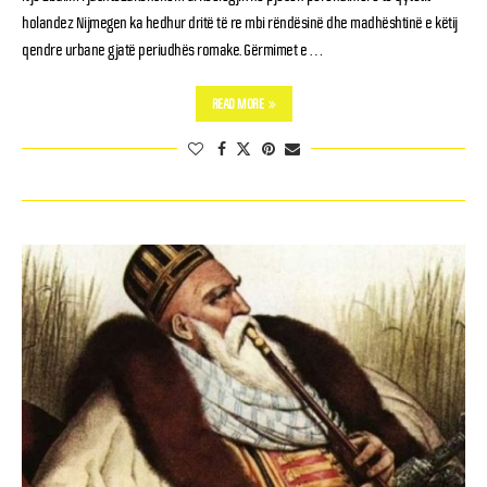
holandez Nijmegen ka hedhur dritë të re mbi rëndësinë dhe madhështinë e këtij
qendre urbane gjatë periudhës romake. Gërmimet e …
READ MORE