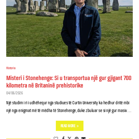
Historia
Misteri i Stonehenge: Si u transportua një gur gjigant 700
kilometra në Britaninë prehistorike
04/06/2026
Një studim i ri i udhëhequr nga studiues të Curtin University ka hedhur dritë mbi
një nga enigmat më të mëdha të Stonehenge, duke zbuluar se si një gur masiv …
READ MORE