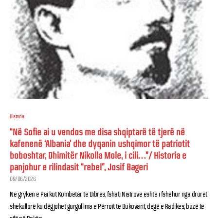
Historia
“Në Sofie ai u vendos me disa shqiptarë të tjerë në
kafenenë ‘Albania’ dhe dyqanin ushqimor të patriotit
boboshtar, Dhimitër Nikolla Mole, i cili…”/ Historia e
panjohur e rilindasit “rebel”, Josif Bageri
09/06/2026
Në grykën e Parkut Kombëtar të Dibrës, fshati Nistrovë është i fshehur nga drurët
shekullorë ku dëgjohet gurgullima e Përroit të Bukovarit, degë e Radikes, buzë të