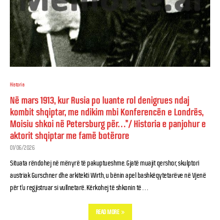
Historia
Në mars 1913, kur Rusia po luante rol denigrues ndaj
kombit shqiptar, me ndikim mbi Konferencën e Londrës,
Moisiu shkoi në Petersburg për…”/ Historia e panjohur e
aktorit shqiptar me famë botërore
01/06/2026
Situata rëndohej në mënyrë të pakuptueshme. Gjatë muajit qershor, skulptori
austriak Gurschner dhe arkitekti Wirth, u bënin apel bashkëqytetarëve në Vjenë
për t’u regjistruar si vullnetarë. Kërkohej të shkonin të …
READ MORE