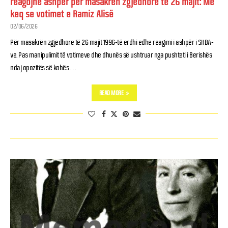
reagojnë ashpër për masakrën zgjedhore të 26 majit: Më
keq se votimet e Ramiz Alisë
02/06/2026
Për masakrën zgjedhore të 26 majit 1996-të erdhi edhe reagimi i ashpër i SHBA-
ve. Pas manipulimit të votimeve dhe dhunës së ushtruar nga pushteti i Berishës
ndaj opozitës së kohës …
READ MORE