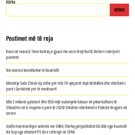
Kërko
KËRKO
Postimet më të reja
Kaos në seancë, Time Kadriaj e gjuan me vezë drejt Kurtit, Dehari i nderpret
punimet
Nis seanca konstitutive të Kuvendit
Ministrja Sala: Check-Up edhe për mbi 70-vjeçarët, linjë këshillimi dhe shërbimi i
parë i Geriatrisë për të moshuarit
Mbi 2 milionë qytetarë dhe 950 mijë automjete kaluan në pikat kufitare të
Shkodrës në 6-mujorin e parë të 2026! Shtohen shërbimet e Policisë Rrugore në
terren
Vodhi marrëveshjen sekrete me SHBA, Shehaj përjashtohet 60 ditë nga Kuvendi!
Në fuqi nga shtatori! PS do e referojë në SPAK