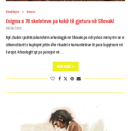
Bota&Rajoni
Historia
Enigma e 78 skeleteve pa kokë të gjetura në Sllovaki
09/06/2026
Një zbulim i jashtëzakonshëm arkeologjik në Sllovaki po ndryshon mënyrën se si
shkencëtarët e kuptojnë jetën dhe ritualet e komuniteteve të para bujqësore në
Evropë. Arkeologët që po punojnë në …
READ MORE