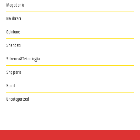
Maqedonia
Në librari
Opinione
Shëndeti
Shkenca&Teknologjia
Shqipëria
Sport
Uncategorized