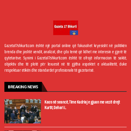
Gazeta17shkurti.com është një portal online që fokusohet kryesisht në politikën
brenda dhe jashtë vendit, analizat, dhe çdo temë që lidhet me interesin e gjerë të
qytetarëve. Synimi i Gazeta17shkurti.com është të ofrojë informacion të saktë,
objektiv dhe të plotë për lexuesit në të gjitha aspektet e aktualitetit, duke
respektuar etikën dhe standardet profesionale të gazetarisë.
BREAKING NEWS
Kaos në seancë, Time Kadriaj e gjuan me vezë drejt
Kurtit, Dehari i...