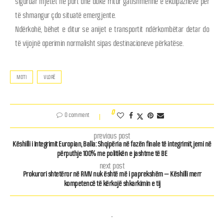
siguruar mjetet në port dhe duke rritur gatishmërinë e ekuipazheve për
të shmangur çdo situatë emergjente.
Ndërkohë, bëhet e ditur se anijet e transportit ndërkombëtar detar do
të vijojnë operimin normalisht sipas destinacioneve përkatëse.
MOTI
VLORË
0
0 comment
previous post
Këshilli i Integrimit Europian, Balla: Shqipëria në fazën finale të integrimit, jemi në
përputhje 100% me politikën e jashtme të BE
next post
Prokurori shtetëror në RMV nuk është më i paprekshëm – Këshilli merr
kompetencë të kërkojë shkarkimin e tij