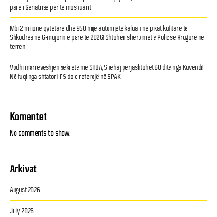
parë i Geriatrisë për të moshuarit
Mbi 2 milionë qytetarë dhe 950 mijë automjete kaluan në pikat kufitare të
Shkodrës në 6-mujorin e parë të 2026! Shtohen shërbimet e Policisë Rrugore në
terren
Vodhi marrëveshjen sekrete me SHBA, Shehaj përjashtohet 60 ditë nga Kuvendi!
Në fuqi nga shtatori! PS do e referojë në SPAK
Komentet
No comments to show.
Arkivat
August 2026
July 2026