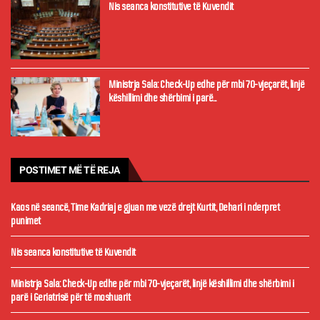
Nis seanca konstitutive të Kuvendit
Ministrja Sala: Check-Up edhe për mbi 70-vjeçarët, linjë
këshillimi dhe shërbimi i parë...
POSTIMET MË TË REJA
Kaos në seancë, Time Kadriaj e gjuan me vezë drejt Kurtit, Dehari i nderpret
punimet
Nis seanca konstitutive të Kuvendit
Ministrja Sala: Check-Up edhe për mbi 70-vjeçarët, linjë këshillimi dhe shërbimi i
parë i Geriatrisë për të moshuarit