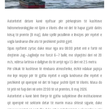
Autoritetet detare kanë njoftuar për përkeqësim të kushteve
hidrometeorologjike në Gjirin e Vlorës dhe në det të hapur gjatë datës
kësaj të premte (8 maj), duke sjellë pezullimin e lëvizjes për mjetet e
vogla lundruese dhe ato të peshkimit jashtë gjirit.
Sipas njoftimit zyrtar, duke nisur nga ora 08:00 pritet erë e fortë në
drejtimin Jug–Juglindje me forcë 6–7 ballë, me shpejtësi deri në 20
m/s, ndërsa lartësia e dallgëve do të arrijë nga 1.5 deri në 2.5 metra.
Për shkak të kushteve të rënduara atmosferike, është ndaluar pajisja
me leje nisjeje për të gjitha mjetet e vogla lundruese dhe mjetet e
peshkimit që operojnë në det të hapur jashtë Gjirit të Vlorës. Masa do
të jetë në fuqi deri në orën 22:00 të së premtes, 8 maj 2026.
Autoritetet u kanë bërë thirrje të gjitha subjekteve dhe institucioneve
që operojnë në sektorin detar të marrin masa shtesë sigurie, duke