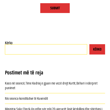
Kërko
KËRKO
Postimet më të reja
Kaos në seancë, Time Kadriaj e gjuan me vezë drejt Kurtit, Dehari i nderpret
punimet
Nis seanca konstitutive të Kuvendit
Ministrja Sala: Check-Up edhe për mbi 70-vjeçarët, linjë këshillimi dhe shërbimi i