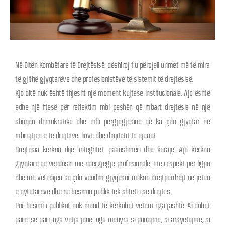
Në Ditën Kombëtare të Drejtësisë, dëshiroj t’u përcjell urimet më të mira
të gjithë gjyqtarëve dhe profesionistëve të sistemit të drejtësisë.
Kjo ditë nuk është thjesht një moment kujtese institucionale. Ajo është
edhe një ftesë për reflektim mbi peshën që mbart drejtësia në një
shoqëri demokratike dhe mbi përgjegjësinë që ka çdo gjyqtar në
mbrojtjen e të drejtave, lirive dhe dinjitetit të njeriut.
Drejtësia kërkon dije, integritet, paanshmëri dhe kurajë. Ajo kërkon
gjyqtarë që vendosin me ndërgjegje profesionale, me respekt për ligjin
dhe me vetëdijen se çdo vendim gjyqësor ndikon drejtpërdrejt në jetën
e qytetarëve dhe në besimin publik tek shteti i së drejtës.
Por besimi i publikut nuk mund të kërkohet vetëm nga jashtë. Ai duhet
parë, së pari, nga vetja jonë: nga mënyra si punojmë, si arsyetojmë, si