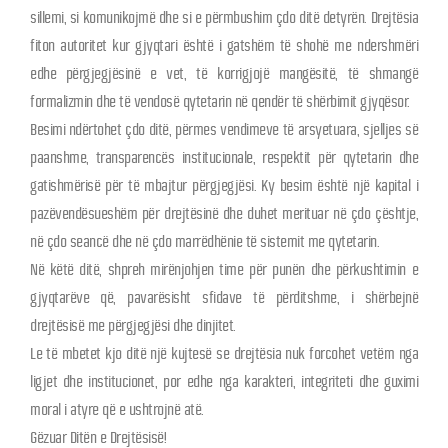
sillemi, si komunikojmë dhe si e përmbushim çdo ditë detyrën. Drejtësia
fiton autoritet kur gjyqtari është i gatshëm të shohë me ndershmëri
edhe përgjegjësinë e vet, të korrigjojë mangësitë, të shmangë
formalizmin dhe të vendosë qytetarin në qendër të shërbimit gjyqësor.
Besimi ndërtohet çdo ditë, përmes vendimeve të arsyetuara, sjelljes së
paanshme, transparencës institucionale, respektit për qytetarin dhe
gatishmërisë për të mbajtur përgjegjësi. Ky besim është një kapital i
pazëvendësueshëm për drejtësinë dhe duhet merituar në çdo çështje,
në çdo seancë dhe në çdo marrëdhënie të sistemit me qytetarin.
Në këtë ditë, shpreh mirënjohjen time për punën dhe përkushtimin e
gjyqtarëve që, pavarësisht sfidave të përditshme, i shërbejnë
drejtësisë me përgjegjësi dhe dinjitet.
Le të mbetet kjo ditë një kujtesë se drejtësia nuk forcohet vetëm nga
ligjet dhe institucionet, por edhe nga karakteri, integriteti dhe guximi
moral i atyre që e ushtrojnë atë.
Gëzuar Ditën e Drejtësisë!