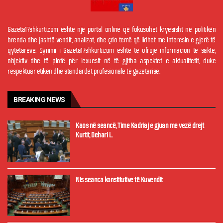
Gazeta17shkurti.com është një portal online që fokusohet kryesisht në politikën
brenda dhe jashtë vendit, analizat, dhe çdo temë që lidhet me interesin e gjerë të
qytetarëve. Synimi i Gazeta17shkurti.com është të ofrojë informacion të saktë,
objektiv dhe të plotë për lexuesit në të gjitha aspektet e aktualitetit, duke
respektuar etikën dhe standardet profesionale të gazetarisë.
BREAKING NEWS
Kaos në seancë, Time Kadriaj e gjuan me vezë drejt
Kurtit, Dehari i...
Nis seanca konstitutive të Kuvendit