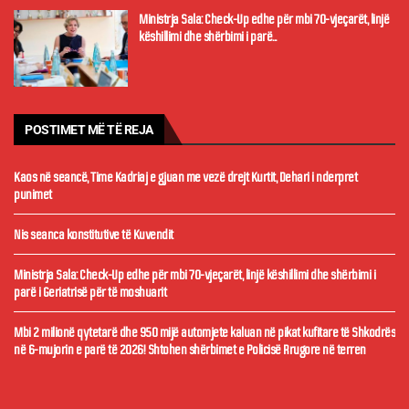
Ministrja Sala: Check-Up edhe për mbi 70-vjeçarët, linjë
këshillimi dhe shërbimi i parë...
POSTIMET MË TË REJA
Kaos në seancë, Time Kadriaj e gjuan me vezë drejt Kurtit, Dehari i nderpret
punimet
Nis seanca konstitutive të Kuvendit
Ministrja Sala: Check-Up edhe për mbi 70-vjeçarët, linjë këshillimi dhe shërbimi i
parë i Geriatrisë për të moshuarit
Mbi 2 milionë qytetarë dhe 950 mijë automjete kaluan në pikat kufitare të Shkodrës
në 6-mujorin e parë të 2026! Shtohen shërbimet e Policisë Rrugore në terren