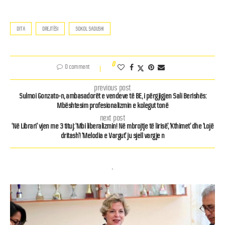
DITA
DREJTËSI
SOKOL SADUSHI
0
0 comment
previous post
Sulmoi Gonzato-n, ambasadorët e vendeve të BE, i përgjigjen Sali Berishës:
Mbështesim profesionalizmin e kolegut tonë
next post
‘Në Librari’ vjen me 3 tituj: ‘Mbi liberalizmin! Në mbrojtje të lirisë’, ‘Kthimet’ dhe ‘Lojë
dritash’! ‘Melodia e Vargut’ ju sjell vargje n