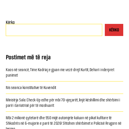
Kërko
KËRKO
Postimet më të reja
Kaos në seancë, Time Kadriaj e gjuan me vezë drejt Kurtit, Dehari i nderpret
punimet
Nis seanca konstitutive të Kuvendit
Ministrja Sala: Check-Up edhe për mbi 70-vjeçarët, linjë këshillimi dhe shërbimi i
parë i Geriatrisë për të moshuarit
Mbi 2 milionë qytetarë dhe 950 mijë automjete kaluan në pikat kufitare të
Shkodrës në 6-mujorin e parë të 2026! Shtohen shërbimet e Policisë Rrugore në
terren