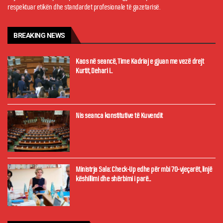
respektuar etikën dhe standardet profesionale të gazetarisë.
BREAKING NEWS
Kaos në seancë, Time Kadriaj e gjuan me vezë drejt
Kurtit, Dehari i...
Nis seanca konstitutive të Kuvendit
Ministrja Sala: Check-Up edhe për mbi 70-vjeçarët, linjë
këshillimi dhe shërbimi i parë...