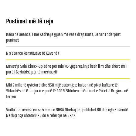
Postimet më të reja
Kaos në seancë, Time Kadriaj e gjuan me vezë drejt Kurtit, Dehari i nderpret
punimet
Nis seanca konstitutive të Kuvendit
Ministrja Sala: Check-Up edhe për mbi 70-vjeçarët, linjë këshillimi dhe shërbimi i
parë i Geriatrisë për të moshuarit
Mbi 2 milionë qytetarë dhe 950 mijë automjete kaluan në pikat kufitare të
Shkodrës në 6-mujorin e parë të 2026! Shtohen shërbimet e Policisë Rrugore në
terren
Vodhi marrëveshjen sekrete me SHBA, Shehaj përjashtohet 60 ditë nga Kuvendi!
Në fuqi nga shtatori! PS do e referojë në SPAK