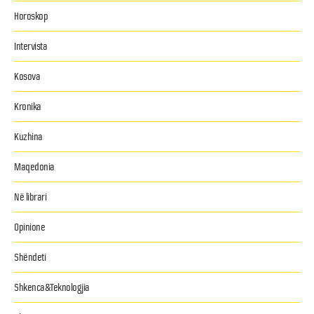
Horoskop
Intervista
Kosova
Kronika
Kuzhina
Maqedonia
Në librari
Opinione
Shëndeti
Shkenca&Teknologjia