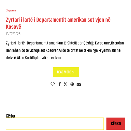
Shqipëria
Zyrtari i lartë i Departamentit amerikan sot vjen në
Kosovë
12/07/2025
Zyrtari i lartë i Departamentit amerikan të Shtetit për Çështje Evropiane, Brendan
Hanrahan do të vizitojë sot Kosovën.Ai do të pritet në takim nga kryeministri në
detyrë, Albin Kurti.Diplomati amerikan …
READ MORE
Kërko
KËRKO