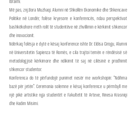
Ibraimi.
Më pas, znj.Bora Muzhaqi, Alumni në Shkollën Ekonomike dhe Shkencave
Politike në Londër, folëse kryesore e konferencës, ndau perspektivat
bashkëkohore rreth rolit të studentëve në zhvillimin e kërkimit shkencor
dhe inovacionit.
Ndërkaq folësja e dytë e kësaj konference ishte Dr. Eldisa Cirogu, Alumni
në Universitetin Sapienza të Romës, e cila trajtoi temën e rëndësisë së
metodologjisë kërkimore dhe ndikimit të saj në cilësinë e prodhimit
shkencor studentor.
Konferenca do të përfundojë punimet nesër me workshopin: “Ndihma
bazë për jetën”. Ceremonia solemne e kësaj konference u përmbyll me
një pikë artistike nga studentët e Fakultetit të Arteve, Rinesa Krasniqi
dhe Hadim Misimi.