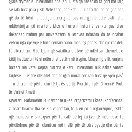
gjallë frymën e Universitetit dhe jeni ju ata që nesër do ta çoni më larg
se çdo brez para jush. Sytë tanë janë kah ju. Dua ta dini se në çdo hap
që do të bëni ne do t’ju qëndrojmë pas me gjithë potencialin dhe
mbështetjen që meritoni. Mos e harroni historinë as kur pas disa
dekadash rrëfimi për Universitetin e Tetovës ndoshta do të ndahet
vetëm nga një vijë e hollë demarkacioni mes legjendës dhe një realiteti
të dikurshëm. Mos lejoni që sakrifica e atyre që ndërtuan themelet e
këtij institucioni të shndërrohet vetëm në tregim. Mbajeni gjallë, ruajeni,
barteni me vete, sepse historia e këtij universiteti nuk është vetëm
kujtesë — është identitet dhe obligim moral për çdo brez që vjen pas”
– u shpreh në përfundim të fjalës së tij, Prorektori për Shkencë, Prof.
Dr. Vullnet Ameti.
Kryetari i Parlamentit Studentor të UT-së, organizator i kësaj konference,
z. Leart Ibraimi, tha se kjo veprimtari, të cilën po e organizojmë, është
një mundësi e shkëlqyer për të dalë përtej kufijve të mësimeve të
përditshme, për të hulumtuar më thellë, për të bërë pyetje dhe për të