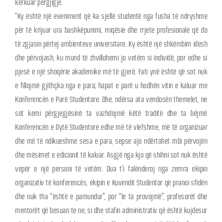
kërkuar përgjigje.
“Ky është një eveniment që ka sjellë studentë nga fusha të ndryshme
për të krijuar ura bashkëpunimi, miqësie dhe rrjete profesionale që do
të zgjasin përtej ambienteve universitare. Ky është një shkëmbim idesh
dhe përvojash, ku mund të zhvillohemi jo vetëm si individë, por edhe si
pjesë e një shoqërie akademike më të gjerë. Fati ynë është që sot nuk
e fillojmë gjithçka nga e para; hapat e parë u hodhën vitin e kaluar me
Konferencën e Parë Studentore. Dhe, ndërsa ata vendosën themelet, ne
sot kemi përgjegjësinë ta vazhdojmë këtë traditë dhe ta bëjmë
Konferencën e Dytë Studentore edhe më të vlefshme, më të organizuar
dhe më të ndikueshme sesa e para, sepse ajo ndërtohet mbi përvojën
dhe mësimet e edicionit të kaluar. Asgjë nga kjo që shihni sot nuk është
vepër e një personi të vetëm. Dua t’i falënderoj nga zemra ekipin
organizativ të konferencës, ekipin e Kuvendit Studentor që pranoi sfidën
dhe nuk tha “është e pamundur”, por “le ta provojmë”, profesorët dhe
mentorët që besuan te ne, si dhe stafin administrativ që është kujdesur