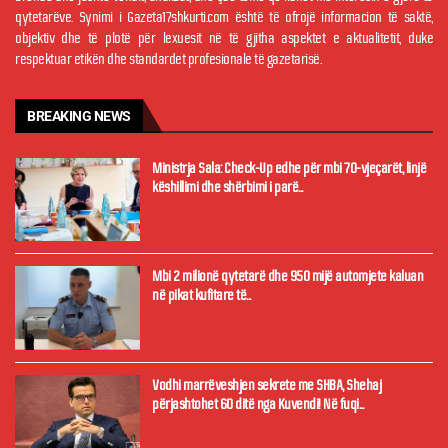
qytetarëve. Synimi i Gazeta17shkurti.com është të ofrojë informacion të saktë,
objektiv dhe të plotë për lexuesit në të gjitha aspektet e aktualitetit, duke
respektuar etikën dhe standardet profesionale të gazetarisë.
BREAKING NEWS
Ministrja Sala: Check-Up edhe për mbi 70-vjeçarët, linjë
këshillimi dhe shërbimi i parë...
Mbi 2 milionë qytetarë dhe 950 mijë automjete kaluan
në pikat kufitare të...
Vodhi marrëveshjen sekrete me SHBA, Shehaj
përjashtohet 60 ditë nga Kuvendi! Në fuqi...