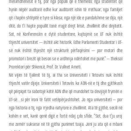
mësimdhënësit e tij, por nga populli që e themeloi; nga studentët që
hynin nëpër auditorë edhe kur auditorët ishin të rrethuar; nga familjet
që i hapën shtëpitë e tyre si klasa; nga një ide e pandalshme se dija, një
ditë, do t’i hapte popullit tonë rrugë drejt lirisë, zhvillimit dhe dinjitetit.
Sot, në Konferencën e dytë studentore, kujtojmë se UT nuk është
thjesht universitet — është akt historik. Edhe Parlamenti Studentor i UT-
së nuk është thjesht një strukturë përfaqësimi — por motori dhe
promotori i brezit që beson se e ardhmja ndërtohet me punë.” – theksoi
Prorektori për Shkencë, Prof. Dr. Vullnet Ameti.
Në vijim të fjalimit të tij, ai tha se Universiteti i Tetovës nuk është
thjesht vatër dijeje. Universiteti i Tetovës ka ADN-në e tij dhe gjithkush
që përpiqet ta sabotojë këtë ADN dhe që mundohet ta devijojë frymën e
UT-së…si për ironi të fatit vetëpërjashtohet. Jo nga universiteti – por
nga historia e tij, nga rrjedha natyrore e zhvillimit. Ata të gjithë, secili në
kohën e vet, kanë qenë digë e fortë ndaj çdo sfide. “Sot, dua t’ju uroj
me zemër suksese në të gjitha punimet tuaja. Jeni ju ata që e mbani