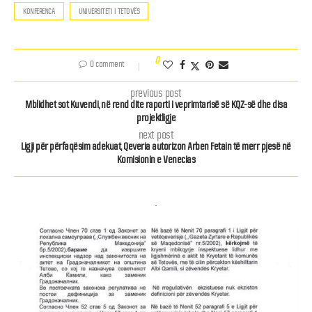
KONFERENCA
UNIVERSITETI I TETOVËS
0
0 comment
previous post
Mblidhet sot Kuvendi, në rend dite raporti i veprimtarisë së KQZ-së dhe disa
projektligje
next post
Ligji për përfaqësim adekuat, Qeveria autorizon Arben Fetain të merr pjesë në
Komisionin e Venecias