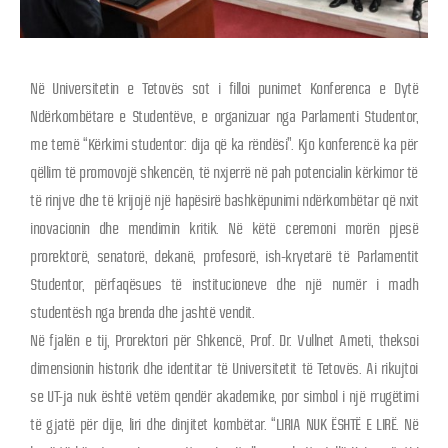
Në Universitetin e Tetovës sot i filloi punimet Konferenca e Dytë
Ndërkombëtare e Studentëve, e organizuar nga Parlamenti Studentor,
me temë “Kërkimi studentor: dija që ka rëndësi”. Kjo konferencë ka për
qëllim të promovojë shkencën, të nxjerrë në pah potencialin kërkimor të
të rinjve dhe të krijojë një hapësirë bashkëpunimi ndërkombëtar që nxit
inovacionin dhe mendimin kritik. Në këtë ceremoni morën pjesë
prorektorë, senatorë, dekanë, profesorë, ish-kryetarë të Parlamentit
Studentor, përfaqësues të institucioneve dhe një numër i madh
studentësh nga brenda dhe jashtë vendit.
Në fjalën e tij, Prorektori për Shkencë, Prof. Dr. Vullnet Ameti, theksoi
dimensionin historik dhe identitar të Universitetit të Tetovës. Ai rikujtoi
se UT-ja nuk është vetëm qendër akademike, por simbol i një rrugëtimi
të gjatë për dije, liri dhe dinjitet kombëtar. “LIRIA NUK ËSHTË E LIRË. Në