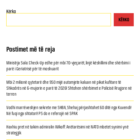
Kërko
KËRKO
Postimet më të reja
Ministrja Sala: Check-Up edhe për mbi 70-vjeçarët, linjë këshillimi dhe shërbimi i
parë i Geriatrisë për të moshuarit
Mbi 2 milionë qytetarë dhe 950 mijë automjete kaluan në pikat kufitare të
Shkodrës në 6-mujorin e parë të 2026! Shtohen shërbimet e Policisë Rrugore në
terren
Vodhi marrëveshjen sekrete me SHBA, Shehaj përjashtohet 60 ditë nga Kuvendi!
Në fuqi nga shtatori! PS do e referojë në SPAK
Haxhiu pret në takim admiralin Wikoff: Anëtarësimi në NATO mbetet synimi ynë
strategjik