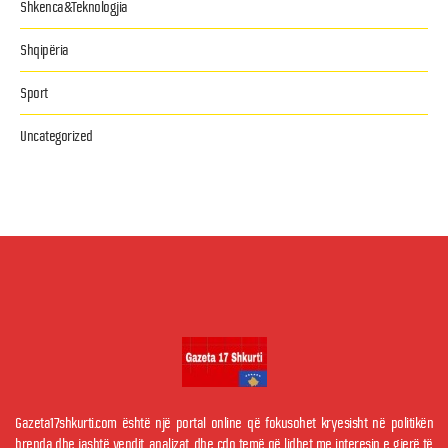
Shkenca&Teknologjia
Shqipëria
Sport
Uncategorized
Gazeta17shkurti.com është një portal online që fokusohet kryesisht në politikën
brenda dhe jashtë vendit, analizat, dhe çdo temë që lidhet me interesin e gjerë të