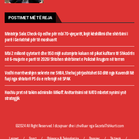
POSTIMET MË TË REJA
Ministrja Sala: Check-Up edhe për mbi 70-vjeçarët, linjë këshillimi dhe shërbimi i
parë i Geriatrisë për të moshuarit
Mbi 2 milionë qytetarë dhe 950 mijë automjete kaluan në pikat kufitare të Shkodrës
në 6-mujorin e parë të 2026! Shtohen shërbimet e Policisë Rrugore në terren
Vodhi marrëveshjen sekrete me SHBA, Shehaj përjashtohet 60 ditë nga Kuvendi! Në
fuqi nga shtatori! PS do e referojë në SPAK
Haxhiu pret në takim admiralin Wikoff: Anëtarësimi në NATO mbetet synimi ynë
strategjik
©2024 All Right Reserved. I dizajnuar dhe i zhvilluar nga Gazeta17shkurti.com
Lajmet
Sport
Shkenca & Teknologjia
Dossier
Të tjerë