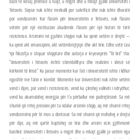
bazë të kësaj premise u ruajt, u ringrit dhe u mbajt gjallë Universiteti i
Tetovës. Sepse nuk ishte mrekulli por sakrificë dhe nuk ishte dhuratë
por vendosmëri. Kur flasim për Universitetin e Tetovës, nuk flasim
vetëm për një institucion akademik. Flasim për një histori të tërë
rezistence. Arsimimi në gjuhën shqipe nuk ka qenë vetëm e drejtë —
ka qenë akt emancipimi, akt vetëmbrojtjeje dhe akt lirie. Edhe vetë Lea
Ypi filozofja e shquar shqiptare dhe autorja e kryeveprës “Të lirë” tha:
“Universiteti i Tetovës është shëmbëlltyra dhe realizimi i idesë së
kërkimit të lirisë.” Ka pasur momente kur fati i Universitetit ishte i lidhur
ngushtë me fatin e kombit. Momente kur Universiteti nuk ishte vetëm
vend i dijes, por vend i rezistencës; vend ku çlirohej vullneti i ndrydhur;
vend ku akumulohej energjia për t’u përballur me padrejtësinë. Sa më
shumë që rritej presioni për ta ndalur arsimin shqip, aq më shumë rritej
vendosmëria për të mos u dorëzuar. Sa më shumë që mohohej e drejta
për dije, aq më qartë kuptohej se liria dhe arsimi ecin gjithmonë
bashkë. Universiteti i Tetovës u ringrit dhe u mbajt gjallë jo vetëm nga