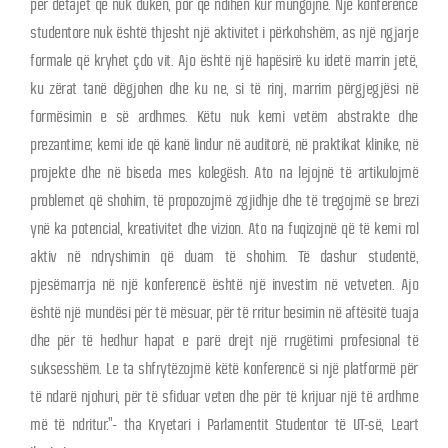
për detajet që nuk duken, por që ndihen kur mungojnë. Një konferencë
studentore nuk është thjesht një aktivitet i përkohshëm, as një ngjarje
formale që kryhet çdo vit. Ajo është një hapësirë ku idetë marrin jetë,
ku zërat tanë dëgjohen dhe ku ne, si të rinj, marrim përgjegjësi në
formësimin e së ardhmes. Këtu nuk kemi vetëm abstrakte dhe
prezantime; kemi ide që kanë lindur në auditorë, në praktikat klinike, në
projekte dhe në biseda mes kolegësh. Ato na lejojnë të artikulojmë
problemet që shohim, të propozojmë zgjidhje dhe të tregojmë se brezi
ynë ka potencial, kreativitet dhe vizion. Ato na fuqizojnë që të kemi rol
aktiv në ndryshimin që duam të shohim. Të dashur studentë,
pjesëmarrja në një konferencë është një investim në vetveten. Ajo
është një mundësi për të mësuar, për të rritur besimin në aftësitë tuaja
dhe për të hedhur hapat e parë drejt një rrugëtimi profesional të
suksesshëm. Le ta shfrytëzojmë këtë konferencë si një platformë për
të ndarë njohuri, për të sfiduar veten dhe për të krijuar një të ardhme
më të ndritur.”- tha Kryetari i Parlamentit Studentor të UT-së, Leart