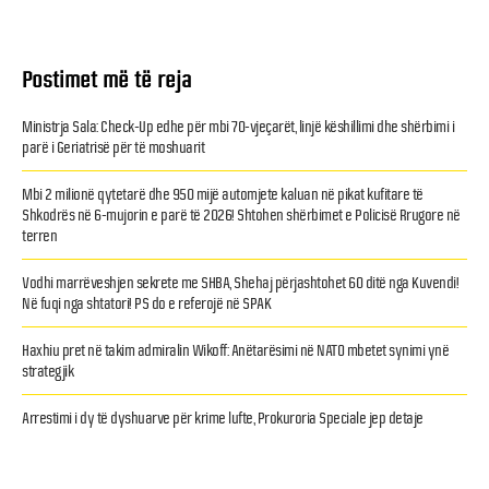
Postimet më të reja
Ministrja Sala: Check-Up edhe për mbi 70-vjeçarët, linjë këshillimi dhe shërbimi i
parë i Geriatrisë për të moshuarit
Mbi 2 milionë qytetarë dhe 950 mijë automjete kaluan në pikat kufitare të
Shkodrës në 6-mujorin e parë të 2026! Shtohen shërbimet e Policisë Rrugore në
terren
Vodhi marrëveshjen sekrete me SHBA, Shehaj përjashtohet 60 ditë nga Kuvendi!
Në fuqi nga shtatori! PS do e referojë në SPAK
Haxhiu pret në takim admiralin Wikoff: Anëtarësimi në NATO mbetet synimi ynë
strategjik
Arrestimi i dy të dyshuarve për krime lufte, Prokuroria Speciale jep detaje