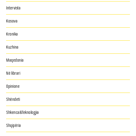
Intervista
Kosova
Kronika
Kuzhina
Maqedonia
Në librari
Opinione
Shëndeti
Shkenca&Teknologjia
Shqipëria