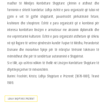
madhor të Rilindjes Kombëtare Shqiptare: çlirimin e atdheut dhe
formimin e shtetit kombëtar. Lidhja është e para organizatë që tuboi në
gjirin e vet të gjithë shqiptarët, pavarësisht përkatësinë fetare,
krahinore dhe shoqërore. Është e para organizatë që e kombinoi për
interesa kombëtare lëvizjen e armatosur me aksionin diplomatik dhe
me veprimtarinë kulturore. Është e para organizatë atdhetare që shkriu
në një llogore të vetme qëndresën kundër Fuqive të Mëdha, Perandorisë
Osmane dhe monarkive fqinje për të mbrojtur tërësinë tokësore të
mëmëdheut dhe për të sendërtuar autonominë e Shqipërisë.
Si e tillë, ajo ushtroi ndikim të thellë në Lëvizjen Kombëtare Shqiptare të
dhjetëvjeçarëve të mëvonshëm.
Burimi: Frashëri, Kristo; Lidhja Shqiptare e Prizrenit: (1878-1881), Tiranë
1989.
LIDHJA SHQIPTARE E PRIZRENIT