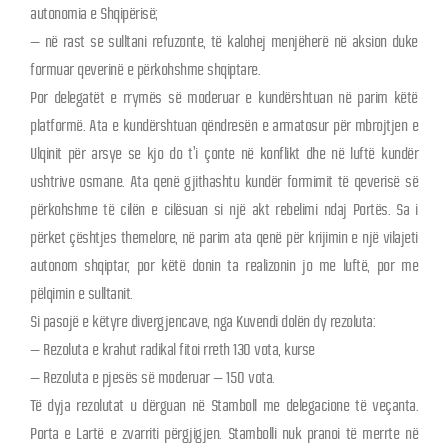
autonomia e Shqipërisë;
– në rast se sulltani refuzonte, të kalohej menjëherë në aksion duke
formuar qeverinë e përkohshme shqiptare.
Por delegatët e rrymës së moderuar e kundërshtuan në parim këtë
platformë. Ata e kundërshtuan qëndresën e armatosur për mbrojtjen e
Ulqinit për arsye se kjo do t’i çonte në konflikt dhe në luftë kundër
ushtrive osmane. Ata qenë gjithashtu kundër formimit të qeverisë së
përkohshme të cilën e cilësuan si një akt rebelimi ndaj Portës. Sa i
përket çështjes themelore, në parim ata qenë për krijimin e një vilajeti
autonom shqiptar, por këtë donin ta realizonin jo me luftë, por me
pëlqimin e sulltanit.
Si pasojë e këtyre divergjencave, nga Kuvendi dolën dy rezoluta:
– Rezoluta e krahut radikal fitoi rreth 130 vota, kurse
– Rezoluta e pjesës së moderuar – 150 vota.
Të dyja rezolutat u dërguan në Stamboll me delegacione të veçanta.
Porta e Lartë e zvarriti përgjigjen. Stambolli nuk pranoi të merrte në