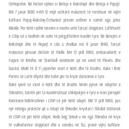
tërhiqeshin. Në histori njihen si Beteja e Nokshiqit dhe Beteja e Pepajt.
Më 7 janar 1880 rreth 12 mijë ushtarë malazezë, të rreshtuar në vijën
kufitare Pepaj-Nokshiq-Ërzhanicë prisnin urdhrin e sulmit nga princ
Nikolla. Por këtë radhë nismën e morën vetë forcat shqiptare. Luftëtarët
e LShp-së u hodhën në sulm të përgjithshëm kundër tyre. Në Betejën e
Nokshiqit dhe të Pepajt e cila u zhvillua më 8 janar 1880, forcat
malazeze pësuan disfatë të thellë. Më 12 prill 1880, ambasadorët e
Fuqive të Mëdha në Stamboll vendosën që në vend të Plavës dhe
Gucisë, Malit të Zi t’i jepeshin viset e Hotit dhe të Grudës, duke i lënë
Portës së Lartë dhjetë ditë kohë për ta kryer dorëzimin e tyre.
Duke qenë se viset e Hotit dhe të Grudës bënin pjesë në vilajetin e
Shkodrës, barrën për ta kundërshtuar shkëputjen e tyre e mori përsipër
Komisioni Ndërkrahinor i LShP-së për këtë vilajet. Më 17 prill 1880, pas
një mitingu proteste që u mbajt në Shkodër, kryetari i Shtabit Ushtarak
të LShP-së për këtë vilajet, Hodo beg Sokoli u nis nga Shkodra në krye
të vullnetarëve shqiptarë dhe u vendos në Tuz, pranë vijës kufitare.