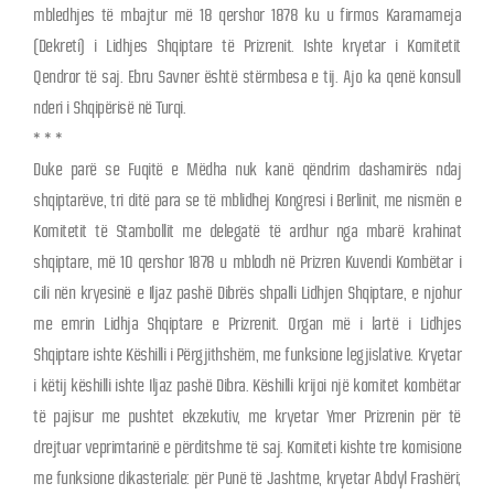
mbledhjes të mbajtur më 18 qershor 1878 ku u firmos Kararnameja
(Dekreti) i Lidhjes Shqiptare të Prizrenit. Ishte kryetar i Komitetit
Qendror të saj. Ebru Savner është stërmbesa e tij. Ajo ka qenë konsull
nderi i Shqipërisë në Turqi.
* * *
Duke parë se Fuqitë e Mëdha nuk kanë qëndrim dashamirës ndaj
shqiptarëve, tri ditë para se të mblidhej Kongresi i Berlinit, me nismën e
Komitetit të Stambollit me delegatë të ardhur nga mbarë krahinat
shqiptare, më 10 qershor 1878 u mblodh në Prizren Kuvendi Kombëtar i
cili nën kryesinë e Iljaz pashë Dibrës shpalli Lidhjen Shqiptare, e njohur
me emrin Lidhja Shqiptare e Prizrenit. Organ më i lartë i Lidhjes
Shqiptare ishte Këshilli i Përgjithshëm, me funksione legjislative. Kryetar
i këtij këshilli ishte Iljaz pashë Dibra. Këshilli krijoi një komitet kombëtar
të pajisur me pushtet ekzekutiv, me kryetar Ymer Prizrenin për të
drejtuar veprimtarinë e përditshme të saj. Komiteti kishte tre komisione
me funksione dikasteriale: për Punë të Jashtme, kryetar Abdyl Frashëri;