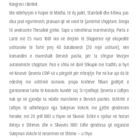
Kongresi i Berlinit.
Me ndërhyrjen e Fuqive të Mëdha, të dy palët, Stambolli dhe Athina, pas
disa javë ngurrimesh, pranuan që në vend të Çamërisë shqiptare, Greqia
të aneksonte Thesalinë greke. Sapo u nënshkrua marrëveshja, Porta e
Lartë më 25 mars 1881 nisi në drejtim të Shqipërisë një ekspeditë
ushtarake të fortë prej 40 batalionesh (20 mijë ushtarë), nën
komandën e mareshalit Dervish pasha, për ta shtypur lëvizjen
autonomiste shqiptare. Pasi e shtiu në dorë Shkupin me tradhti, ai hyri
në Kosovë. Qeveria LShP-së u përgatit për mbrojtje. Por në kur ajo do të
ndeshej me ushtrinë osmane, prapa krahëve filluan goditjet e
garnizoneve turke të Kosovës kundër saj. Si rrjedhojë, Qeveria e Lidhjes
nuk qe në gjendje ta ndalte marshimin e Dervish pashës. Ushtritë e
Lidhjes të udhëhequra nga Sulejman Vokshi, me gjithë qëndresën
heroike, më 20 prill 1881 u thyen në Slivovë. Është e njohur në histori
Beteja e Shtimes dhe e Slivovës 1881. Edhe qëndresa që organizoi
Sulejman Vokshi të nesërmen në Shtime – u thye.