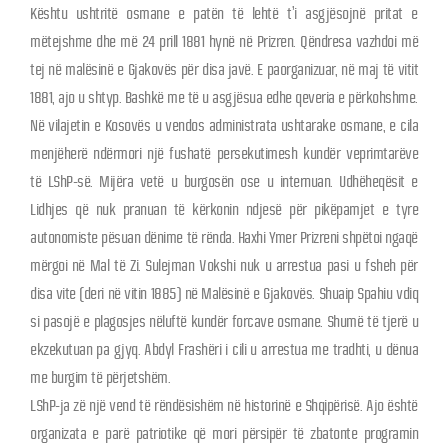
Kështu ushtritë osmane e patën të lehtë t’i asgjësojnë pritat e
mëtejshme dhe më 24 prill 1881 hynë në Prizren. Qëndresa vazhdoi më
tej në malësinë e Gjakovës për disa javë. E paorganizuar, në maj të vitit
1881, ajo u shtyp. Bashkë me të u asgjësua edhe qeveria e përkohshme.
Në vilajetin e Kosovës u vendos administrata ushtarake osmane, e cila
menjëherë ndërmori një fushatë persekutimesh kundër veprimtarëve
të LShP-së. Mijëra vetë u burgosën ose u internuan. Udhëheqësit e
Lidhjes që nuk pranuan të kërkonin ndjesë për pikëpamjet e tyre
autonomiste pësuan dënime të rënda. Haxhi Ymer Prizreni shpëtoi ngaqë
mërgoi në Mal të Zi. Sulejman Vokshi nuk u arrestua pasi u fsheh për
disa vite (deri në vitin 1885) në Malësinë e Gjakovës. Shuaip Spahiu vdiq
si pasojë e plagosjes nëluftë kundër forcave osmane. Shumë të tjerë u
ekzekutuan pa gjyq. Abdyl Frashëri i cili u arrestua me tradhti, u dënua
me burgim të përjetshëm.
LShP-ja zë një vend të rëndësishëm në historinë e Shqipërisë. Ajo është
organizata e parë patriotike që mori përsipër të zbatonte programin