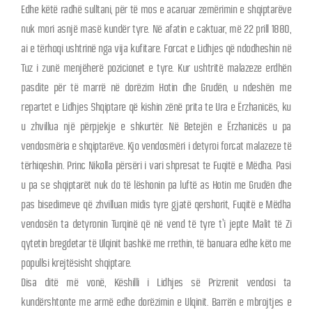
Edhe këtë radhë sulltani, për të mos e acaruar zemërimin e shqiptarëve
nuk mori asnjë masë kundër tyre. Në afatin e caktuar, më 22 prill 1880,
ai e tërhoqi ushtrinë nga vija kufitare. Forcat e Lidhjes që ndodheshin në
Tuz i zunë menjëherë pozicionet e tyre. Kur ushtritë malazeze erdhën
pasdite për të marrë në dorëzim Hotin dhe Grudën, u ndeshën me
repartet e Lidhjes Shqiptare që kishin zënë prita te Ura e Ërzhanicës, ku
u zhvillua një përpjekje e shkurtër. Në Betejën e Ërzhanicës u pa
vendosmëria e shqiptarëve. Kjo vendosmëri i detyroi forcat malazeze të
tërhiqeshin. Princ Nikolla përsëri i vari shpresat te Fuqitë e Mëdha. Pasi
u pa se shqiptarët nuk do të lëshonin pa luftë as Hotin me Grudën dhe
pas bisedimeve që zhvilluan midis tyre gjatë qershorit, Fuqitë e Mëdha
vendosën ta detyronin Turqinë që në vend të tyre t’i jepte Malit të Zi
qytetin bregdetar të Ulqinit bashkë me rrethin, të banuara edhe këto me
popullsi krejtësisht shqiptare.
Disa ditë më vonë, Këshilli i Lidhjes së Prizrenit vendosi ta
kundërshtonte me armë edhe dorëzimin e Ulqinit. Barrën e mbrojtjes e