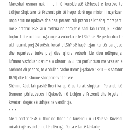
Mareshali osman nuk i mori në konsideratë kërkesat e krerëve të
Lidhjes Shqiptare të Prizrenit për të hequr dorë nga misioni i ngarkuar.
Sapo arriti në Gjakovë dhe pasi përsëri nuk pranoi të kthehej mbrapsht,
më 3 shtator 1878 ai u rrethua në sarajet e Abdullah Drenit, ku kishte
bujtur. Ishte rrethuar nga mijëra vullnetarë të LShP-së. Në përfundim të
ultimatumit prej 24 orësh, forcat e LShP-së hapën zjarr kundër sarajeve
dhe reparteve turke prej disa qindra vetash. Me disa ndërprerje,
luftimet vazhduan deri më 6 shator 1878. Ato përfunduan me vrasjen e
Mehmet Ali pashës, të Abdullah pashë Drenit (Gjakovë, 1820 – 6 shtator
1878) dhe të shumë shoqëruesve të tyre. .
Shënim: Abdullah pashë Dreni ka qenë ushtarak shqiptar i Perandorisë
Osmane, përfaqësues i Gjakovës në Lidhjen e Prizrenit dhe kryetar i
kryetar i degës së Lidhjes në vendlindje.
* * *
Më 1 nëntor 1878 u thirr në Dibër një kuvend i ri i LShP-së. Kuvendi
miratoi një rezolutë me të cilën nga Porta e Lartë kërkohej: