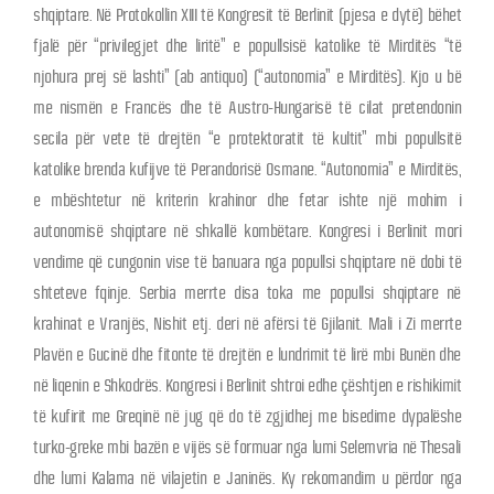
shqiptare. Në Protokollin XIII të Kongresit të Berlinit (pjesa e dytë) bëhet
fjalë për “privilegjet dhe liritë” e popullsisë katolike të Mirditës “të
njohura prej së lashti” (ab antiquo) (“autonomia” e Mirditës). Kjo u bë
me nismën e Francës dhe të Austro-Hungarisë të cilat pretendonin
secila për vete të drejtën “e protektoratit të kultit” mbi popullsitë
katolike brenda kufijve të Perandorisë Osmane. “Autonomia” e Mirditës,
e mbështetur në kriterin krahinor dhe fetar ishte një mohim i
autonomisë shqiptare në shkallë kombëtare. Kongresi i Berlinit mori
vendime që cungonin vise të banuara nga popullsi shqiptare në dobi të
shteteve fqinje. Serbia merrte disa toka me popullsi shqiptare në
krahinat e Vranjës, Nishit etj. deri në afërsi të Gjilanit. Mali i Zi merrte
Plavën e Gucinë dhe fitonte të drejtën e lundrimit të lirë mbi Bunën dhe
në liqenin e Shkodrës. Kongresi i Berlinit shtroi edhe çështjen e rishikimit
të kufirit me Greqinë në jug që do të zgjidhej me bisedime dypalëshe
turko-greke mbi bazën e vijës së formuar nga lumi Selemvria në Thesali
dhe lumi Kalama në vilajetin e Janinës. Ky rekomandim u përdor nga