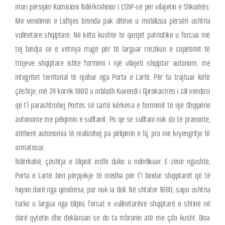
mori përsipër Komisioni Ndërkrahinor i LShP-së për vilajetin e Shkodrës.
Me vendimin e Lidhjes brenda pak ditëve u mobilizua përsëri ushtria
vullnetare shqiptare. Në këto kushte te qarqet patriotike u forcua më
tej bindja se e vetmja rrugë për të larguar rrezikun e copëtimit të
trojeve shqiptare ishte formimi i një vilajeti shqiptar autonom, me
integritet territorial të njohur nga Porta e Lartë. Për ta trajtuar këtë
çështje, më 24 korrik 1880 u mblodh Kuvendi i Gjirokastrës i cili vendosi
që t’i parashtrohej Portës së Lartë kërkesa e formimit të një Shqipërie
autonome me pëlqimin e sulltanit. Po qe se sulltani nuk do të pranonte,
atëherë autonomia të realizohej pa pëlqimin e tij, pra me kryengritje të
armatosur.
Ndërkohë, çështja e Ulqinit erdhi duke u ndërlikuar. E zënë ngushtë,
Porta e Lartë bëri përpjekje të mëdha për t’i bindur shqiptarët që të
hiqnin dorë nga qëndresa, por nuk ia doli. Në shtator 1880, sapo ushtria
turke u largua nga Ulqini, forcat e vullnetarëve shqiptarë e shtinë në
dorë qytetin dhe deklaruan se do ta mbronin atë me çdo kusht. Disa