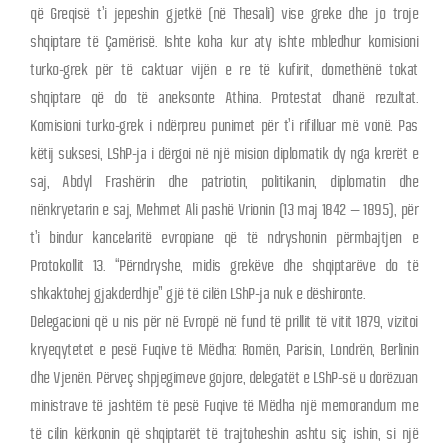
që Greqisë t’i jepeshin gjetkë (në Thesali) vise greke dhe jo troje
shqiptare të Çamërisë. Ishte koha kur aty ishte mbledhur komisioni
turko-grek për të caktuar vijën e re të kufirit, domethënë tokat
shqiptare që do të aneksonte Athina. Protestat dhanë rezultat.
Komisioni turko-grek i ndërpreu punimet për t’i rifilluar më vonë. Pas
këtij suksesi, LShP-ja i dërgoi në një mision diplomatik dy nga krerët e
saj, Abdyl Frashërin dhe patriotin, politikanin, diplomatin dhe
nënkryetarin e saj, Mehmet Ali pashë Vrionin (13 maj 1842 – 1895), për
t’i bindur kancelaritë evropiane që të ndryshonin përmbajtjen e
Protokollit 13. “Përndryshe, midis grekëve dhe shqiptarëve do të
shkaktohej gjakderdhje” gjë të cilën LShP-ja nuk e dëshironte.
Delegacioni që u nis për në Evropë në fund të prillit të vitit 1879, vizitoi
kryeqytetet e pesë Fuqive të Mëdha: Romën, Parisin, Londrën, Berlinin
dhe Vjenën. Përveç shpjegimeve gojore, delegatët e LShP-së u dorëzuan
ministrave të jashtëm të pesë Fuqive të Mëdha një memorandum me
të cilin kërkonin që shqiptarët të trajtoheshin ashtu siç ishin, si një