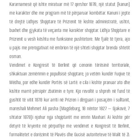
Kararnamesë që ishte miratuar më 17 qershor 1878, një statut (kanun)
me karakter dhe me program më të përparuar kombëtar. Kanuni i jepte
të drejtë Lidhjes Shqiptare të Prizrenit të kishte administratë, ushtri,
buxhet dhe gjykata të veçanta me karakter shqiptar. Lidhja Shqiptare e
Prizrenit u vesh kështu me funksione pushtetore. Me fjalë të tjera, ajo
u pajis me prerogativat në embrion të një shteti shqiptar brenda shtetit
osman.
Vendimet e Kongresit të Berlinit që cenonin tërësinë territoriale,
shkaktuan zemërimin e popullsisë shqiptare, jo vetëm kundër Fuqive të
Mëdha, por edhe kundër Portës së Lartë. e cila i kishte pranuar ato dhe
kishte marrë përsipër zbatimin e tyre. Kjo revoltë u shpreh në fund të
gushtit të vitit 1878 kur arriti në Prizren i dërguari i posaçëm i sulltanit,
mareshali Mehmet Ali pasha (Magdeburg, 18 nëntor 1827 – Gjakovë, 7
shtator 1878)i njohur nga shqiptarët me emrin Maxhari. Ai kishte për
detyrë të kryente në përputhje me vendimet e Kongresit të Berlinit,
formalitetet e dorëzimit të Plavës dhe Gucisë autoriteteve të Malit të Zi.