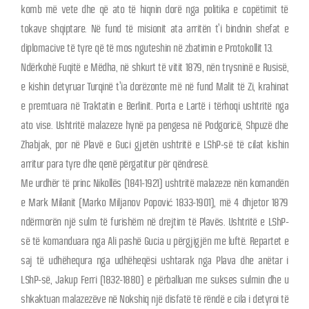
komb më vete dhe që ato të hiqnin dorë nga politika e copëtimit të
tokave shqiptare. Në fund të misionit ata arritën t’i bindnin shefat e
diplomacive të tyre që të mos nguteshin në zbatimin e Protokollit 13.
Ndërkohë Fuqitë e Mëdha, në shkurt të vitit 1879, nën trysninë e Rusisë,
e kishin detyruar Turqinë t’ia dorëzonte më në fund Malit të Zi, krahinat
e premtuara në Traktatin e Berlinit. Porta e Lartë i tërhoqi ushtritë nga
ato vise. Ushtritë malazeze hynë pa pengesa në Podgoricë, Shpuzë dhe
Zhabjak, por në Plavë e Guci gjetën ushtritë e LShP-së të cilat kishin
arritur para tyre dhe qenë përgatitur për qëndresë.
Me urdhër të princ Nikollës (1841-1921) ushtritë malazeze nën komandën
e Mark Milanit (Marko Miljanov Popović 1833-1901), më 4 dhjetor 1879
ndërmorën një sulm të furishëm në drejtim të Plavës. Ushtritë e LShP-
së të komanduara nga Ali pashë Gucia u përgjigjën me luftë. Repartet e
saj të udhëhequra nga udhëheqësi ushtarak nga Plava dhe anëtar i
LShP-së, Jakup Ferri (1832-1880) e përballuan me sukses sulmin dhe u
shkaktuan malazezëve në Nokshiq një disfatë të rëndë e cila i detyroi të