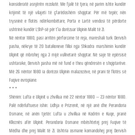
konsideratë asnjërën rezolutë. Me fjalë të tjera, në parim ishte kundër
krijimit të një vilajeti të çfarëdoshëm shqiptar. Për më tepër, nën
trysninë e flotës ndërkombëtare, Porta e Lartë vendosi të përdorte
ushtrinë kundër LShP-së për t’ia dorëzuar Ulqinin Malit të Zi.
Në nëntor 1880, pasi arritën përforcime të reja, mareshali turk Dervish
pasha, nëkrye të 20 batalioneve filloi nga Shkodra marshimin kundër
Ulqinit që mbrohej nga 3 mijë vullnetarë shqiptar. Në saje të epërsisë
ushtarake, Dervish pasha më në fund e theu qëndresën e shqiptarëve.
Më 26 nëntor 1880 ia dorëzoi Ulqinin malazezëve, në prani të flotës së
Fuqive evropiane.
* * *
Shënim: Lufta e Ulqinit u zhvillua më 22 nëntor 1880 – 23 nëntor 1880.
Palë ndërluftuese ishin: Lidhja e Prizrenit, në një anë dhe Perandoria
Osmane, në anën tjetër. Lufta u zhvillua në Kodrën e Kuqe, pranë
Klleznës afër Ulqinit. Perandoria Osmane mbështetej prej Fuqive të
Mëdha dhe prej Malit të Zi. Ushtria osmane komandohej prej Dervish