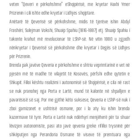
veten “Qeveri e përkohshme” eShqipërisë, me kryetar Haxhi Ymer
Prizrenin i cili ishte edhe kryetar i Lidhjes shqiptare.
Anëtarë të Qeverisë së përkohshme, midis të tjerëve ishin Abdyl
Frashëri, Sulejman Vokshi, Shuaip Spahiu (1816-1887) etj. Shuaip Spahiu i
takonte krahut më revolucionar të LShP-së. Në vitin 1880 u zgjodh
nënkryetar i Qeverisë së përkohshme dhe kryetar i Degës së Lidhjes
për Prizrenin.
Brenda pak javëve Qeveria e përkohshme e shtriu veprimtarinë e vet në
pjesën më të madhe të vilajetit të Kosovës, përfshi edhe qytetin e
Shkupit. Filloi kështu realizimi i autonomisë së Shqipërisë, e cila në rast
se nuk pranohej nga Porta e Lartë, mund të kalonte në shpalljen e
pavarësisë së saj. Por me gjithë këto suksese, Qeveria e LShP-së nuk i
zboi garnizonet e ushtrisë osmane, por i la aty ku ishin brenda
kazermave të tyre. Porta e Lartë nuk ndërhyri menjëherë për ta shuar
lëvizjen autonomiste, pasi ato javë qeveria greke rifilloi trysninë për
shkëputjen nga Perandoria Osmane të viseve të premtuara nga