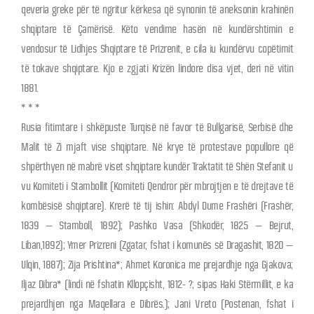
qeveria greke për të ngritur kërkesa që synonin të aneksonin krahinën
shqiptare të Çamërisë. Këto vendime hasën në kundërshtimin e
vendosur të Lidhjes Shqiptare të Prizrenit, e cila iu kundërvu copëtimit
të tokave shqiptare. Kjo e zgjati Krizën lindore disa vjet, deri në vitin
1881.
* * *
Rusia fitimtare i shkëpuste Turqisë në favor të Bullgarisë, Serbisë dhe
Malit të Zi mjaft vise shqiptare. Në krye të protestave popullore që
shpërthyen në mabrë viset shqiptare kundër Traktatit të Shën Stefanit u
vu Komiteti i Stambollit (Komiteti Qendror për mbrojtjen e të drejtave të
kombësisë shqiptare). Krerë të tij ishin: Abdyl Dume Frashëri (Frashër,
1839 – Stamboll, 1892); Pashko Vasa (Shkodër, 1825 – Bejrut,
Liban,1892); Ymer Prizreni (Zgatar, fshat i komunës së Dragashit, 1820 –
Ulqin, 1887); Zija Prishtina*; Ahmet Koronica me prejardhje nga Gjakova;
Iljaz Dibra* (lindi në fshatin Kllopçisht, 1812- ?; sipas Haki Stërmillit, e ka
prejardhjen nga Maqellara e Dibrës.); Jani Vreto (Postenan, fshat i