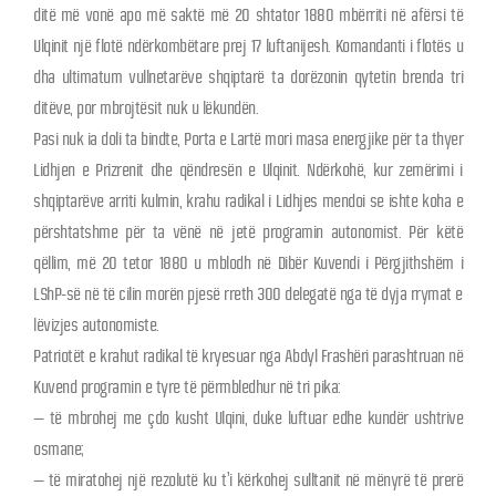
ditë më vonë apo më saktë më 20 shtator 1880 mbërriti në afërsi të
Ulqinit një flotë ndërkombëtare prej 17 luftanijesh. Komandanti i flotës u
dha ultimatum vullnetarëve shqiptarë ta dorëzonin qytetin brenda tri
ditëve, por mbrojtësit nuk u lëkundën.
Pasi nuk ia doli ta bindte, Porta e Lartë mori masa energjike për ta thyer
Lidhjen e Prizrenit dhe qëndresën e Ulqinit. Ndërkohë, kur zemërimi i
shqiptarëve arriti kulmin, krahu radikal i Lidhjes mendoi se ishte koha e
përshtatshme për ta vënë në jetë programin autonomist. Për këtë
qëllim, më 20 tetor 1880 u mblodh në Dibër Kuvendi i Përgjithshëm i
LShP-së në të cilin morën pjesë rreth 300 delegatë nga të dyja rrymat e
lëvizjes autonomiste.
Patriotët e krahut radikal të kryesuar nga Abdyl Frashëri parashtruan në
Kuvend programin e tyre të përmbledhur në tri pika:
– të mbrohej me çdo kusht Ulqini, duke luftuar edhe kundër ushtrive
osmane;
– të miratohej një rezolutë ku t’i kërkohej sulltanit në mënyrë të prerë