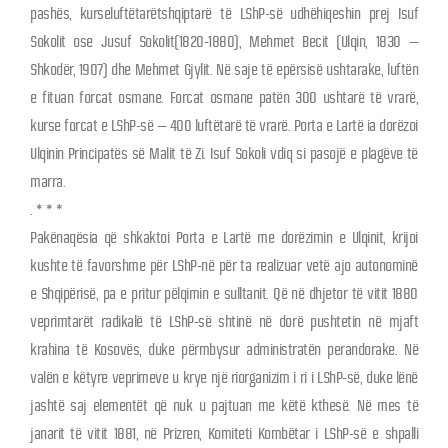
pashës, kurseluftëtarëtshqiptarë të LShP-së udhëhiqeshin prej Isuf
Sokolit ose Jusuf Sokolit(1820-1880), Mehmet Becit (Ulqin, 1830 –
Shkodër, 1907) dhe Mehmet Gjylit. Në saje të epërsisë ushtarake, luftën
e fituan forcat osmane. Forcat osmane patën 300 ushtarë të vrarë,
kurse forcat e LShP-së – 400 luftëtarë të vrarë. Porta e Lartë ia dorëzoi
Ulqinin Principatës së Malit të Zi. Isuf Sokoli vdiq si pasojë e plagëve të
marra.
. * * *
Pakënaqësia që shkaktoi Porta e Lartë me dorëzimin e Ulqinit, krijoi
kushte të favorshme për LShP-në për ta realizuar vetë ajo autonominë
e Shqipërisë, pa e pritur pëlqimin e sulltanit. Që në dhjetor të vitit 1880
veprimtarët radikalë të LShP-së shtinë në dorë pushtetin në mjaft
krahina të Kosovës, duke përmbysur administratën perandorake. Në
valën e këtyre veprimeve u krye një riorganizim i ri i LShP-së, duke lënë
jashtë saj elementët që nuk u pajtuan me këtë kthesë. Në mes të
janarit të vitit 1881, në Prizren, Komiteti Kombëtar i LShP-së e shpalli