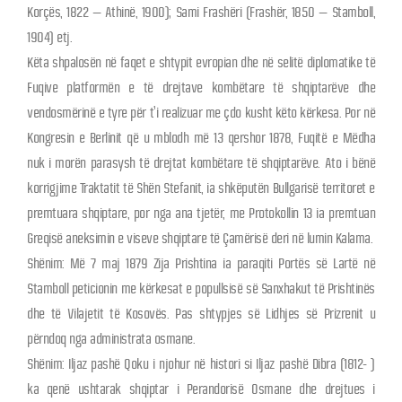
Korçës, 1822 – Athinë, 1900); Sami Frashëri (Frashër, 1850 – Stamboll,
1904) etj.
Këta shpalosën në faqet e shtypit evropian dhe në selitë diplomatike të
Fuqive platformën e të drejtave kombëtare të shqiptarëve dhe
vendosmërinë e tyre për t’i realizuar me çdo kusht këto kërkesa. Por në
Kongresin e Berlinit që u mblodh më 13 qershor 1878, Fuqitë e Mëdha
nuk i morën parasysh të drejtat kombëtare të shqiptarëve. Ato i bënë
korrigjime Traktatit të Shën Stefanit, ia shkëputën Bullgarisë territoret e
premtuara shqiptare, por nga ana tjetër, me Protokollin 13 ia premtuan
Greqisë aneksimin e viseve shqiptare të Çamërisë deri në lumin Kalama.
Shënim: Më 7 maj 1879 Zija Prishtina ia paraqiti Portës së Lartë në
Stamboll peticionin me kërkesat e popullsisë së Sanxhakut të Prishtinës
dhe të Vilajetit të Kosovës. Pas shtypjes së Lidhjes së Prizrenit u
përndoq nga administrata osmane.
Shënim: Iljaz pashë Qoku i njohur në histori si Iljaz pashë Dibra (1812- )
ka qenë ushtarak shqiptar i Perandorisë Osmane dhe drejtues i