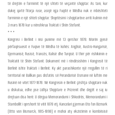
të drejtën e formimit të një shteti të veçantë shqiptar. As tani, kur
dukej qartë fitorja ruse, asnjë nga Fuqitë e Mëdha nuk e mbështeti
formimin e një shteti shqiptar. Shqetësimi i shqiptarëve arriti kulmin më
3 mars 1878 kur u nënshkrua Traktati i Shën Stefanit.
* * *
Kongresi i Berlinit i nisi punime më 13 qershor 1878. Morën pjesë
përfaqësuesit e Fuqive të Mëdha të kohës: Anglisë, Austro-Hungarisë,
Gjermanisë, Rusisë, Francës, Italisë dhe Turqisë. U thirr për rishikimin e
Traktatit të Shën Stefanit. Dokument më i rëndësishëm i Kongresit të
Berlinit ishte Traktati i Berlinit. Ky akt parashikonte një rregullim të ri
territorial në Ballkan pas disfatës së Perandorisë Osmane në luftën me
Rusinë në vitet 1877-1878. Në Kongresin e Berlinit çështja shqiptare nuk
u diskutua, edhe pse Lidhja Shqiptare e Prizrenit dhe degët e saj iu
drejtuan disa herë. U dërgua Memorandumi i Shkodrës, Memorandumi i
Stambollit i qershorit të vitit 1878 etj. Kancelari gjerman Oto fon Bizmark
(Otto von Bismarck, 1815-1898) e mohoi aty ekzistimin e kombësisë