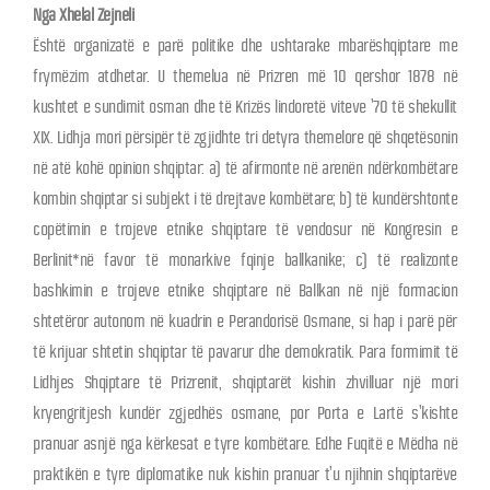
Nga Xhelal Zejneli
Është organizatë e parë politike dhe ushtarake mbarëshqiptare me
frymëzim atdhetar. U themelua në Prizren më 10 qershor 1878 në
kushtet e sundimit osman dhe të Krizës lindoretë viteve ’70 të shekullit
XIX. Lidhja mori përsipër të zgjidhte tri detyra themelore që shqetësonin
në atë kohë opinion shqiptar: a) të afirmonte në arenën ndërkombëtare
kombin shqiptar si subjekt i të drejtave kombëtare; b) të kundërshtonte
copëtimin e trojeve etnike shqiptare të vendosur në Kongresin e
Berlinit*në favor të monarkive fqinje ballkanike; c) të realizonte
bashkimin e trojeve etnike shqiptare në Ballkan në një formacion
shtetëror autonom në kuadrin e Perandorisë Osmane, si hap i parë për
të krijuar shtetin shqiptar të pavarur dhe demokratik. Para formimit të
Lidhjes Shqiptare të Prizrenit, shqiptarët kishin zhvilluar një mori
kryengritjesh kundër zgjedhës osmane, por Porta e Lartë s’kishte
pranuar asnjë nga kërkesat e tyre kombëtare. Edhe Fuqitë e Mëdha në
praktikën e tyre diplomatike nuk kishin pranuar t’u njihnin shqiptarëve