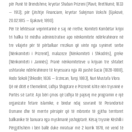
për Punë të Brendshme, kryetar Shaban Prizreni (Plavë, Rrethlumë, 1833
– 1913); për Çështje Financiare, kryetar Sulejman Vokshi (Gjakovë,
20.02.1815 – Gjakovë, 1890).
Për të lehtësuar veprimtarinë e saj në rrethe, Komiteti Kombëtar krijoi
tri hallka të mëdha administrative apo nënkomitete ndërkrahinore në
tre vilajete për të përballuar rrezikun që vinte nga synimet serbe
(Nënkomiteti i Prizrenit), malazeze (Nënkomiteti i Shkodrës), greke
(Nënkomiteti i Janinës). Pranë nënkomiteteve u krijuan tre shtabet
ushtarake ndërkrahinore të kryesuara nga Ali pashë Gucia (1828-1888),
Hodo Sokoli (Shkodër, 1836 – Erzincan, Turqi, 1883), Nuri Mustafa Vlora.
Që në ditët e themelimit, Lidhja Shqiptare e Prizrenit ishte nën trysninë e
Portës së Lartë. Ajo bëri çmos që Lidhja të pajisej me programin e një
organizate fetare islamike, e bindur ndaj sovranit të Perandorisë
Osmane dhe të merrte përsipër që të mbronte të gjitha territoret
ballkanike të banuara nga myslimanë joshqiptarë. Kësaj trysnie Këshilli i
Përgjithshëm i bëri ballë duke miratuar më 2 korrik 1878, në vend të