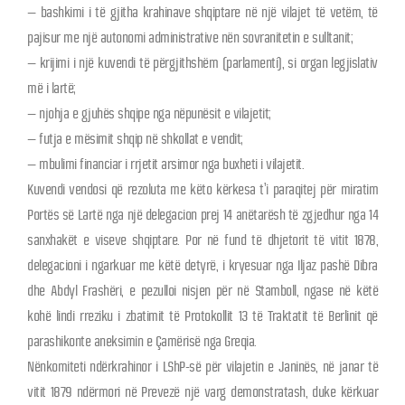
– bashkimi i të gjitha krahinave shqiptare në një vilajet të vetëm, të
pajisur me një autonomi administrative nën sovranitetin e sulltanit;
– krijimi i një kuvendi të përgjithshëm (parlamenti), si organ legjislativ
më i lartë;
– njohja e gjuhës shqipe nga nëpunësit e vilajetit;
– futja e mësimit shqip në shkollat e vendit;
– mbulimi financiar i rrjetit arsimor nga buxheti i vilajetit.
Kuvendi vendosi që rezoluta me këto kërkesa t’i paraqitej për miratim
Portës së Lartë nga një delegacion prej 14 anëtarësh të zgjedhur nga 14
sanxhakët e viseve shqiptare. Por në fund të dhjetorit të vitit 1878,
delegacioni i ngarkuar me këtë detyrë, i kryesuar nga Iljaz pashë Dibra
dhe Abdyl Frashëri, e pezulloi nisjen për në Stamboll, ngase në këtë
kohë lindi rreziku i zbatimit të Protokollit 13 të Traktatit të Berlinit që
parashikonte aneksimin e Çamërisë nga Greqia.
Nënkomiteti ndërkrahinor i LShP-së për vilajetin e Janinës, në janar të
vitit 1879 ndërmori në Prevezë një varg demonstratash, duke kërkuar