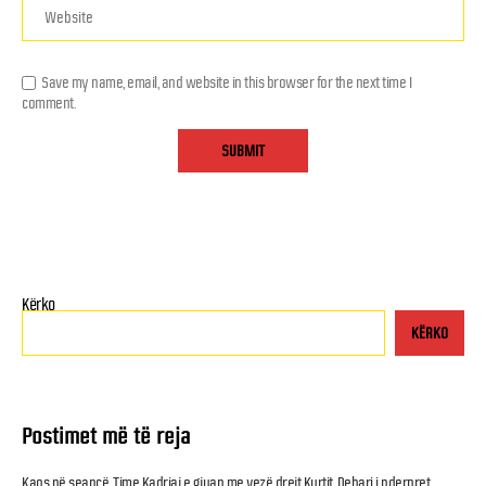
Save my name, email, and website in this browser for the next time I
comment.
Kërko
KËRKO
Postimet më të reja
Kaos në seancë, Time Kadriaj e gjuan me vezë drejt Kurtit, Dehari i nderpret