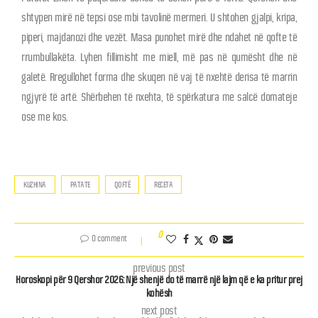
shtypen mirë në tepsi ose mbi tavolinë mermeri. U shtohen gjalpi, kripa,
piperi, majdanozi dhe vezët. Masa punohet mirë dhe ndahet në qofte të
rrumbullakëta. Lyhen fillimisht me miell, më pas në qumësht dhe në
galetë. Rregullohet forma dhe skuqen në vaj të nxehtë derisa të marrin
ngjyrë të artë. Shërbehen të nxehta, të spërkatura me salcë domateje
ose me kos.
KUZHINA
PATATE
QOFTË
RECETA
0
0 comment
previous post
Horoskopi për 9 Qershor 2026: Një shenjë do të marrë një lajm që e ka pritur prej
kohësh
next post