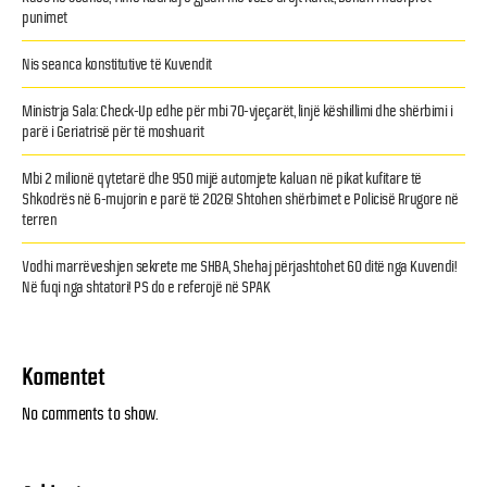
punimet
Nis seanca konstitutive të Kuvendit
Ministrja Sala: Check-Up edhe për mbi 70-vjeçarët, linjë këshillimi dhe shërbimi i
parë i Geriatrisë për të moshuarit
Mbi 2 milionë qytetarë dhe 950 mijë automjete kaluan në pikat kufitare të
Shkodrës në 6-mujorin e parë të 2026! Shtohen shërbimet e Policisë Rrugore në
terren
Vodhi marrëveshjen sekrete me SHBA, Shehaj përjashtohet 60 ditë nga Kuvendi!
Në fuqi nga shtatori! PS do e referojë në SPAK
Komentet
No comments to show.