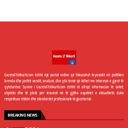
Gazeta17shkurti.com është një portal online që fokusohet kryesisht në politikën
brenda dhe jashtë vendit, analizat, dhe çdo temë që lidhet me interesin e gjerë të
qytetarëve. Synimi i Gazeta17shkurti.com është të ofrojë informacion të saktë,
objektiv dhe të plotë për lexuesit në të gjitha aspektet e aktualitetit, duke
respektuar etikën dhe standardet profesionale të gazetarisë.
BREAKING NEWS