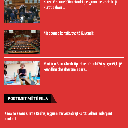
Kaos në seancë, Time Kadriaj e gjuan me vezë drejt
Kurtit, Dehari i...
Nis seanca konstitutive të Kuvendit
Ministrja Sala: Check-Up edhe për mbi 70-vjeçarët, linjë
këshillimi dhe shërbimi i parë...
POSTIMET MË TË REJA
Kaos në seancë, Time Kadriaj e gjuan me vezë drejt Kurtit, Dehari i nderpret
punimet