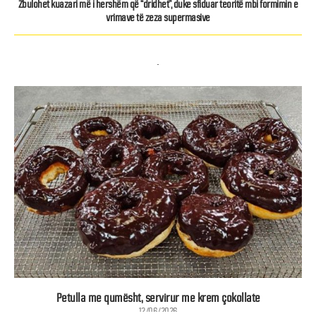
Zbulohet kuazari më i hershëm që “dridhet”, duke sfiduar teoritë mbi formimin e
vrimave të zeza supermasive
Petulla me qumësht, servirur me krem çokollate
12/06/2026