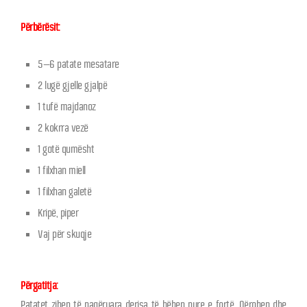
Përbërësit:
5–6 patate mesatare
2 lugë gjelle gjalpë
1 tufë majdanoz
2 kokrra vezë
1 gotë qumësht
1 filxhan miell
1 filxhan galetë
Kripë, piper
Vaj për skuqje
Përgatitja:
Patatet zihen të paqëruara derisa të bëhen pure e fortë. Qërohen dhe